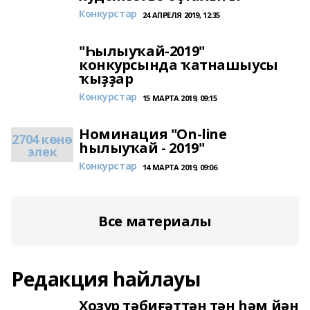
Конкурстар
24 АПРЕЛЯ 2019, 12:35
"Һылыуҡай-2019"
конкурсында ҡатнашыусы
ҡыҙҙар
Конкурстар
15 МАРТА 2019, 09:15
Номинация "On-line
2704 көнө
һылыуҡай - 2019"
элек
Конкурстар
14 МАРТА 2019, 09:06
Все материалы
Редакция һайлауы
Хозур тәбиғәттән тән һәм йән