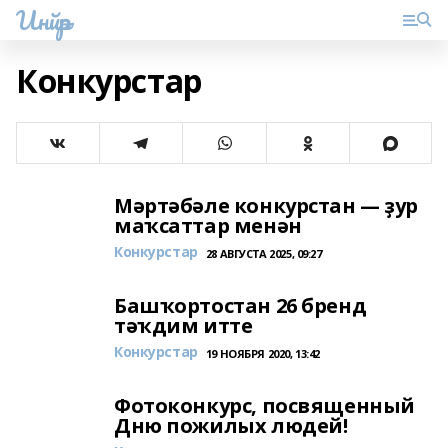
Инйәр
Конкурстар
Мәртәбәле конкурстан — ҙур
маҡсаттар менән
Конкурстар
28 АВГУСТА 2025, 09:27
Башҡортостан 26 бренд
тәҡдим итте
Конкурстар
19 НОЯБРЯ 2020, 13:42
Фотоконкурс, посвященный
Дню пожилых людей!