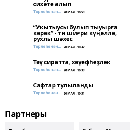
сихәте алып
Төрлөһөнән...
20 МАЯ , 10:53
“Уҡытыусы булып тыуырға
кәрәк” - ти шиғри күңелле,
рухлы шәхес
Төрлөһөнән...
20 МАЯ , 10:42
Тәү сиратта, хәүефһеҙлек
Төрлөһөнән...
20 МАЯ , 10:33
Сафтар тулыланды
Төрлөһөнән...
20 МАЯ , 10:31
Партнеры