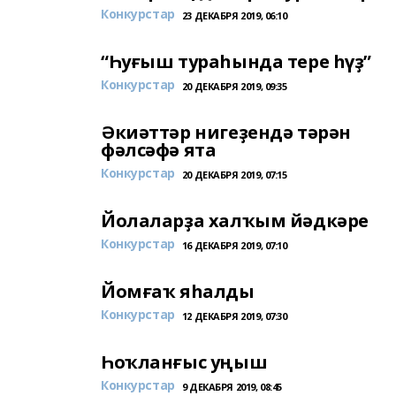
Конкурстар
23 ДЕКАБРЯ 2019, 06:10
“Һуғыш тураһында тере һүҙ”
Конкурстар
20 ДЕКАБРЯ 2019, 09:35
Әкиәттәр нигеҙендә тәрән
фәлсәфә ята
Конкурстар
20 ДЕКАБРЯ 2019, 07:15
Йолаларҙа халҡым йәдкәре
Конкурстар
16 ДЕКАБРЯ 2019, 07:10
Йомғаҡ яһалды
Конкурстар
12 ДЕКАБРЯ 2019, 07:30
Һоҡланғыс уңыш
Конкурстар
9 ДЕКАБРЯ 2019, 08:45