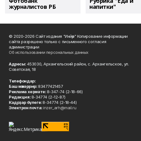
Фотобанк
Рубрика "Еда и
журналистов РБ
напитки"
© 2020-2026 Сайт издания "Инйәр" Копирование информации
сайта разрешено только с письменного согласия
администрации
Об использовании персональных данных
Адресы:
453030, Архангельский район, с. Архангельское, ул.
Советская, 18
Телефондар:
Баш мөхәррир:
83477421457
Реклама хеҙмәте:
8-347-74 (2-18-66)
Редакция:
8-34774 (2-12-87)
Кадрҙар бүлеге:
8-34774 (2-18-44)
Электрон почта:
inzer_arh@mail.ru