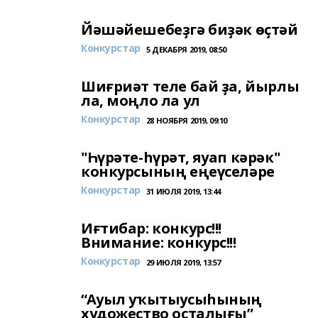
Йәшәйешебеҙгә биҙәк өҫтәй
Конкурстар
5 ДЕКАБРЯ 2019, 08:50
Шиғриәт теле бай ҙа, йырлы
ла, моңло ла ул
Конкурстар
28 НОЯБРЯ 2019, 09:10
"Һүрәте-һүрәт, яуап кәрәк"
конкурсының еңеүселәре
Конкурстар
31 ИЮЛЯ 2019, 13:44
Иғтибар: конкурс!!!
Внимание: конкурс!!!
Конкурстар
29 ИЮЛЯ 2019, 13:57
“Ауыл уҡытыусыһының
художество оҫталығы”