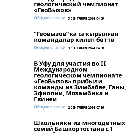
геологический чемпионат
«ГеоВызов»
Общие статьи
3 СЕНТЯБРЯ 2024, 04:09
“Геовызов”ҡа саҡырылған
командалар килеп бөттө
Общие статьи
3 СЕНТЯБРЯ 2024, 04:08
В Уфу для участия во II
Международном
геологическом чемпионате
«ГеоВызов» прибыли
команды из Зимбабве, Ганы,
Эфиопии, Мозамбика и
Гвинеи
Общие статьи
2 СЕНТЯБРЯ 2024, 07:16
Школьники из многодетных
семей Башкортостана с 1