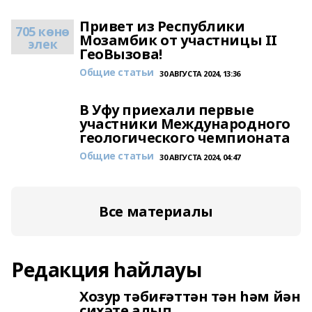
Привет из Республики
705 көнө
Мозамбик от участницы II
элек
ГеоВызова!
Общие статьи
30 АВГУСТА 2024, 13:36
В Уфу приехали первые
участники Международного
геологического чемпионата
Общие статьи
30 АВГУСТА 2024, 04:47
Все материалы
Редакция һайлауы
Хозур тәбиғәттән тән һәм йән
сихәте алып