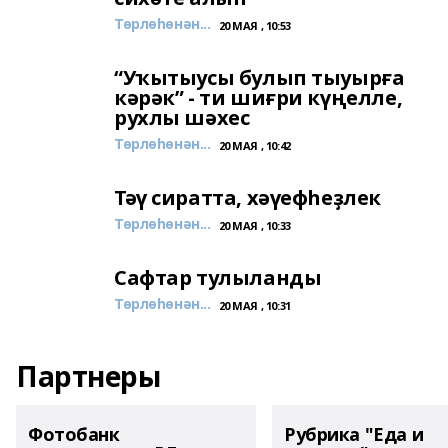
Төрлөһөнән...
20 МАЯ , 10:53
“Уҡытыусы булып тыуырға
кәрәк” - ти шиғри күңелле,
рухлы шәхес
Төрлөһөнән...
20 МАЯ , 10:42
Тәү сиратта, хәүефһеҙлек
Төрлөһөнән...
20 МАЯ , 10:33
Сафтар тулыланды
Төрлөһөнән...
20 МАЯ , 10:31
Партнеры
Фотобанк
Рубрика "Еда и