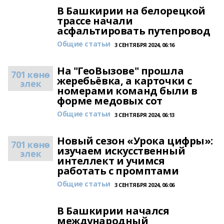
В Башкирии на белорецкой
трассе начали
асфальтировать путепровод
Общие статьи
3 СЕНТЯБРЯ 2024, 06:16
На "ГеоВызове" прошла
701 көнө
жеребьёвка, а карточки с
элек
номерами команд были в
форме медовых сот
Общие статьи
3 СЕНТЯБРЯ 2024, 06:13
Новый сезон «Урока цифры»:
701 көнө
изучаем искусственный
элек
интеллект и учимся
работать с промптами
Общие статьи
3 СЕНТЯБРЯ 2024, 06:06
В Башкирии начался
международный