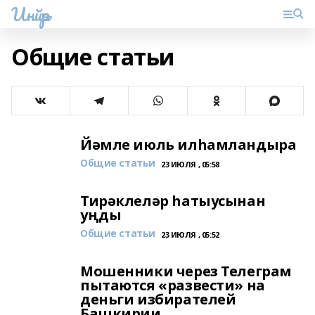
Инйәр
Общие статьи
Йәмле июль илһамландыра
Общие статьи
23 ИЮЛЯ , 05:58
Тирәклеләр һатыусынан
уңды
Общие статьи
23 ИЮЛЯ , 05:52
Мошенники через Телеграм
пытаются «развести» на
деньги избирателей
Башкирии