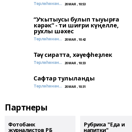
Төрлөһөнән...
20 МАЯ , 10:53
“Уҡытыусы булып тыуырға
кәрәк” - ти шиғри күңелле,
рухлы шәхес
Төрлөһөнән...
20 МАЯ , 10:42
Тәү сиратта, хәүефһеҙлек
Төрлөһөнән...
20 МАЯ , 10:33
Сафтар тулыланды
Төрлөһөнән...
20 МАЯ , 10:31
Партнеры
Фотобанк
Рубрика "Еда и
журналистов РБ
напитки"