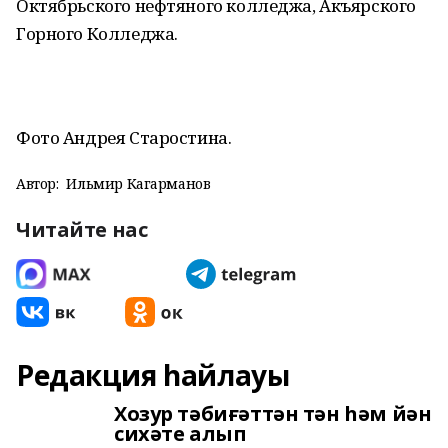
Октябрьского нефтяного колледжа, Акъярского
Горного Колледжа.
Фото Андрея Старостина.
Автор:
Ильмир Кагарманов
Читайте нас
Редакция һайлауы
Хозур тәбиғәттән тән һәм йән
сихәте алып