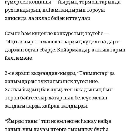
ғүмерлек юлдашы — йырҙың тормоштарында
рухландырып, илһамландырып тороуы
хаҡында ла ихлас бәйән итте улар.
Сәмле һәм күңелле конкурстың тәүгеһе —
“Яңғыҙ йыр” тамашасыларҙың күңеленә дәрт-
дарман өҫтәп ебәрҙе. Көйәрмәндәр алҡыштарын
йәлләмәне.
2-се ярыш ҡыҙғандан-ҡыҙҙы, “Таҡмаҡтар”ҙа
ханымдарҙы туҡтатырлыҡ түгел ине.
Халҡыбыҙҙың бай ауыҙ-тел ижадының был
төрөн бәйгеселәр хәтәр шәп белеүе менән
залдағыларҙы хайран ҡалдырҙы.
“Йырҙы таны” тип исемләнгән һынау көйҙө
танып, уны дауам итергә тырышыу булһа,