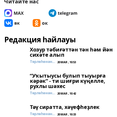
Читайте нас
Редакция һайлауы
Хозур тәбиғәттән тән һәм йән
сихәте алып
Төрлөһөнән...
20 МАЯ , 10:53
“Уҡытыусы булып тыуырға
кәрәк” - ти шиғри күңелле,
рухлы шәхес
Төрлөһөнән...
20 МАЯ , 10:42
Тәү сиратта, хәүефһеҙлек
Төрлөһөнән...
20 МАЯ , 10:33