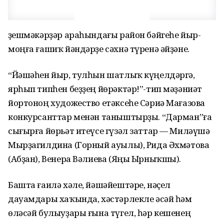
Үҙешмәкәрҙәр араһындағы район бәйгеһе йыр-
моңға ғашиҡ йәндәрҙе сәхнә түренә әйҙәне.
“Йәшәһен йыр, тулһын шатлыҡ күңелдәргә,
ярһып типһен беҙҙең йөрәктәр!”-тип мәҙәниәт
йортоноң художество етәксеһе Сәриә Мағазова
конкурсанттар менән таныштырҙы. “Дарман”ға
сығырға йөрьәт итеүсе гүзәл заттар — Миләүшә
Мырҙагилдина (Горный ауылы), Рида Әхмәтова
(Абҙан), Венера Вәлиева (Яңы Ырныҡшы).
Башта ғаилә хәле, йәшәйештәре, нәҫел
дауамдары хаҡында, хәстәрлекле әсәй һәм
өләсәй булыуҙары ғына түгел, һәр кешенең