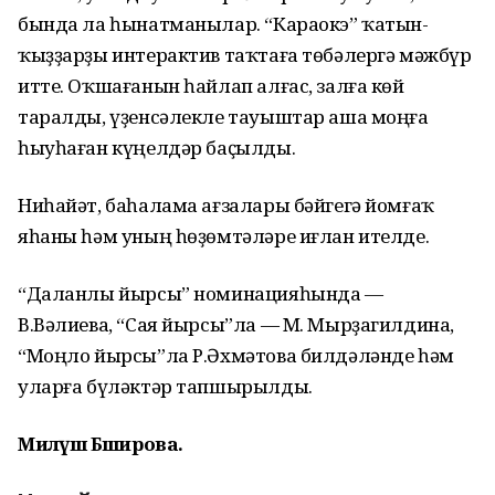
бында ла һынатманылар. “Караокэ” ҡатын-
ҡыҙҙарҙы интерактив таҡтаға төбәлергә мәжбүр
итте. Оҡшағанын һайлап алғас, залға көй
таралды, үҙенсәлекле тауыштар аша моңға
һыуһаған күңелдәр баҫылды.
Ниһайәт, баһалама ағзалары бәйгегә йомғаҡ
яһаны һәм уның һөҙөмтәләре иғлан ителде.
“Даланлы йырсы” номинацияһында —
В.Вәлиева, “Сая йырсы”ла — М. Мырҙагилдина,
“Моңло йырсы”ла Р.Әхмәтова билдәләнде һәм
уларға бүләктәр тапшырылды.
Миләүшә Бәширова.