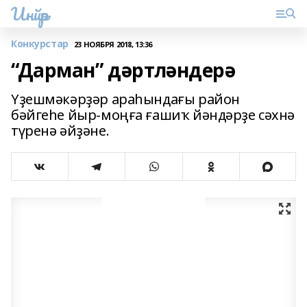
Инйәр
Конкурстар
23 НОЯБРЯ 2018, 13:36
“Дарман” дәртләндерә
Үҙешмәкәрҙәр араһындағы район
бәйгеһе йыр-моңға ғашиҡ йәндәрҙе сәхнә
түренә әйҙәне.