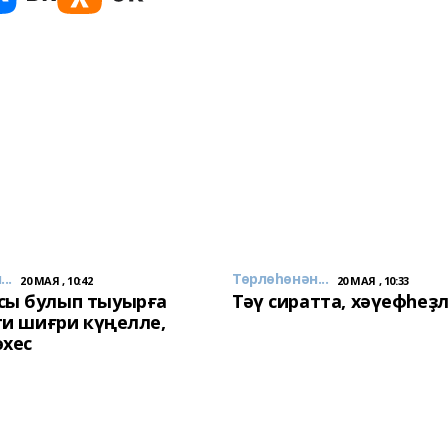
..
Төрлөһөнән...
20 МАЯ , 10:42
20 МАЯ , 10:33
сы булып тыуырға
Тәү сиратта, хәүефһеҙ
 ти шиғри күңелле,
әхес