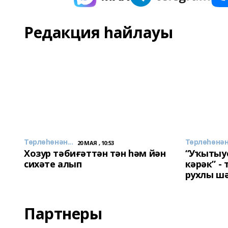
Редакция һайлауы
Төрлөһөнән...
Төрлөһөнән.
20 МАЯ , 10:53
Хозур тәбиғәттән тән һәм йән
“Уҡытыу
сихәте алып
кәрәк” -
рухлы ш
Партнеры