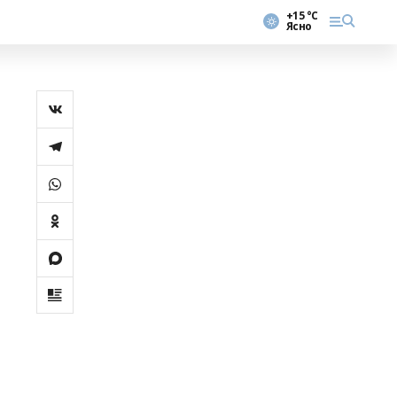
+15 °С
Ясно