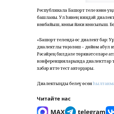
Республикала Башҡорт теле көнө уң
башланы. Ул һинең ниндәй диалект
көнбайыш, көньяҡ йәки көнсығыш. Бө
«Башҡорт телендә өс диалект бар: Ур
диалектлы төҙөлөш – дөйөм ҡабул и
Рәсәйҙең билдәле төркиәтселәре ҡа
конференцияларында диалекттар т
хәбәр итте тест авторҙары.
Диалектыңды белеү өсөн
һылтанма
Читайте нас