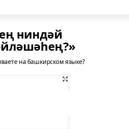
ең ниндәй
өйләшәһең?»
иваете на башкирском языке?