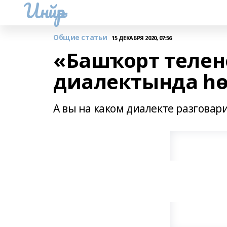
Инйәр
Общие статьи
15 ДЕКАБРЯ 2020, 07:56
«Башҡорт телен
диалектында һ
А вы на каком диалекте разговар