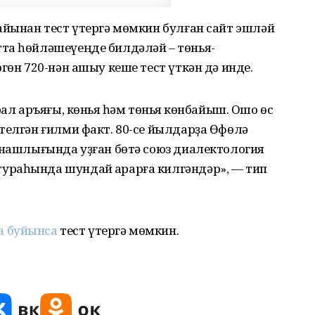
айынан тест үтергә мөмкин булған сайт эшләй
та һөйләшеүеңде билдәләй – төньяҡ-
гөн 720-нән ашыу кеше тест үткән дә инде.
ал аръяғы, көньяҡ һәм төньяҡ көнбайыш. Ошо өс
телгән ғилми факт. 80-се йылдарҙа Өфөлә
тнашлығында уҙған бөтә союз диалектология
ураһында шундай ҡарарға килгәндәр», — тип
 буйынса
тест үтергә мөмкин.