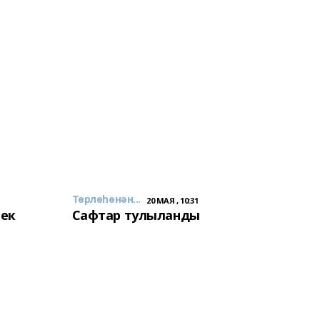
Төрлөһөнән...
20 МАЯ , 10:31
лек
Сафтар тулыланды