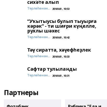
сихәте алып
Төрлөһөнән...
20 МАЯ , 10:53
“Уҡытыусы булып тыуырға
кәрәк” - ти шиғри күңелле,
рухлы шәхес
Төрлөһөнән...
20 МАЯ , 10:42
Тәү сиратта, хәүефһеҙлек
Төрлөһөнән...
20 МАЯ , 10:33
Сафтар тулыланды
Төрлөһөнән...
20 МАЯ , 10:31
Партнеры
Фотобанк
Рубрика "Еда и