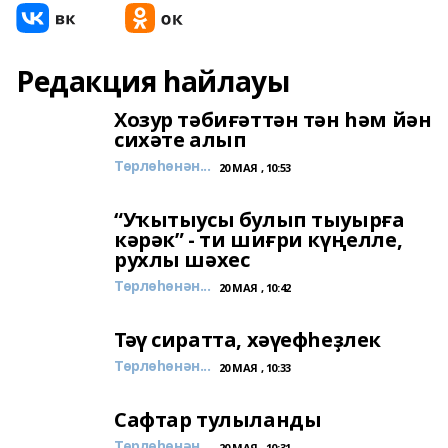
Редакция һайлауы
Хозур тәбиғәттән тән һәм йән
сихәте алып
Төрлөһөнән...
20 МАЯ , 10:53
“Уҡытыусы булып тыуырға
кәрәк” - ти шиғри күңелле,
рухлы шәхес
Төрлөһөнән...
20 МАЯ , 10:42
Тәү сиратта, хәүефһеҙлек
Төрлөһөнән...
20 МАЯ , 10:33
Сафтар тулыланды
Төрлөһөнән...
20 МАЯ , 10:31