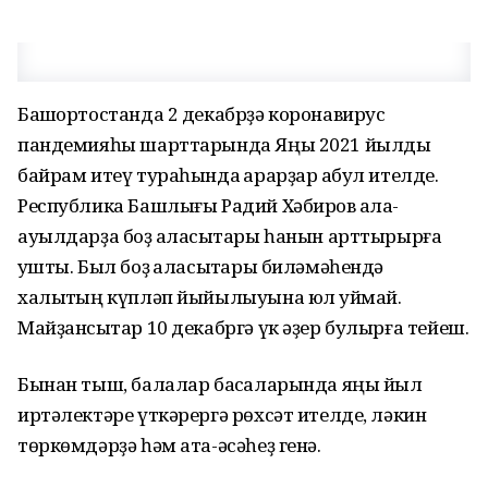
Башҡортостанда 2 декабрҙә коронавирус
пандемияһы шарттарында Яңы 2021 йылды
байрам итеү тураһында ҡарарҙар ҡабул ителде.
Республика Башлығы Радий Хәбиров ҡала-
ауылдарҙа боҙ ҡаласыҡтары һанын арттырырға
ҡушты. Был боҙ ҡаласыҡтары биләмәһендә
халыҡтың күпләп йыйылыуына юл ҡуймай.
Майҙансыҡтар 10 декабргә үк әҙер булырға тейеш.
Бынан тыш, балалар баҡсаларында яңы йыл
иртәлектәре үткәрергә рөхсәт ителде, ләкин
төркөмдәрҙә һәм ата-әсәһеҙ генә.