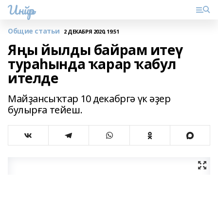
Инйәр
Общие статьи
2 ДЕКАБРЯ 2020, 19:51
Яңы йылды байрам итеү
тураһында ҡарар ҡабул
ителде
Майҙансыҡтар 10 декабргә үк әҙер
булырға тейеш.