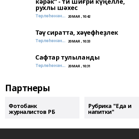
кәрәк” - ти шиғри күңелле,
рухлы шәхес
Төрлөһөнән...
20 МАЯ , 10:42
Тәү сиратта, хәүефһеҙлек
Төрлөһөнән...
20 МАЯ , 10:33
Сафтар тулыланды
Төрлөһөнән...
20 МАЯ , 10:31
Партнеры
Фотобанк
Рубрика "Еда и
журналистов РБ
напитки"