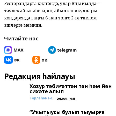
Ресторандарға килгәндә, улар Яңы йылда –
тәүлек әйләнәһенә, яңы йыл каникулдары
көндәрендә таңғы 6-нан төнгө 2-гә тиклем
эшләргә мөмкин.
Читайте нас
Редакция һайлауы
Хозур тәбиғәттән тән һәм йән
сихәте алып
Төрлөһөнән...
20 МАЯ , 10:53
“Уҡытыусы булып тыуырға