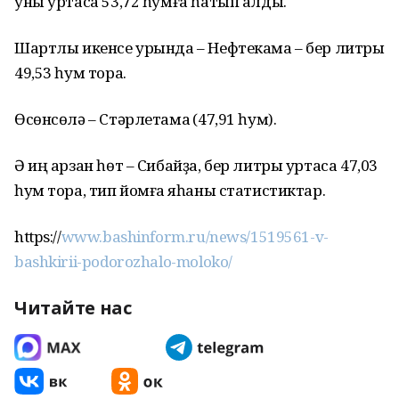
уны уртаса 53,72 һумға һатып алды.
Шартлы икенсе урында – Нефтекама – бер литры
49,53 һум тора.
Өсөнсөлә – Стәрлетамаҡ (47,91 һум).
Ә иң арзан һөт – Сибайҙа, бер литры уртаса 47,03
һум тора, тип йомғаҡ яһаны статистиктар.
https://
www.bashinform.ru/news/1519561-v-
bashkirii-podorozhalo-moloko/
Читайте нас