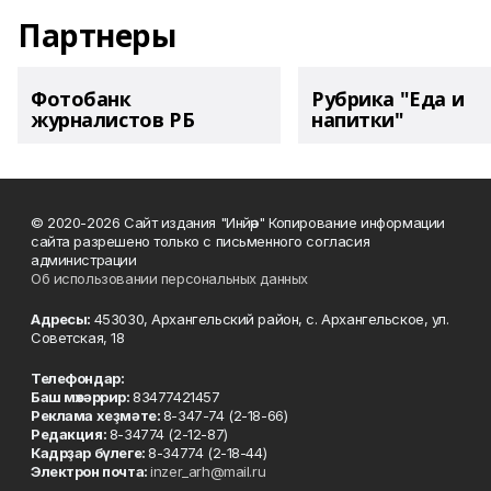
Партнеры
Фотобанк
Рубрика "Еда и
журналистов РБ
напитки"
© 2020-2026 Сайт издания "Инйәр" Копирование информации
сайта разрешено только с письменного согласия
администрации
Об использовании персональных данных
Адресы:
453030, Архангельский район, с. Архангельское, ул.
Советская, 18
Телефондар:
Баш мөхәррир:
83477421457
Реклама хеҙмәте:
8-347-74 (2-18-66)
Редакция:
8-34774 (2-12-87)
Кадрҙар бүлеге:
8-34774 (2-18-44)
Электрон почта:
inzer_arh@mail.ru