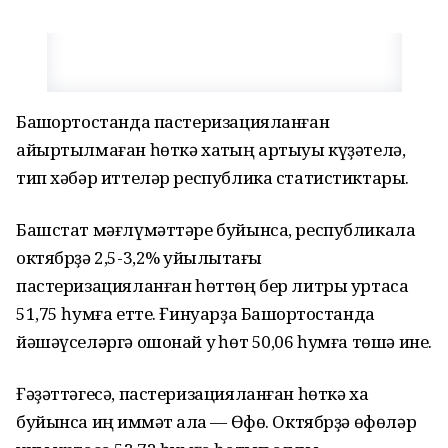
Башҡортостанда пастеризацияланған
айыртылмаған һөткә хаҡтың артыуы күҙәтелә,
тип хәбәр иттеләр республика статистиктары.
Башстат мәғлүмәттәре буйынса, республикала
октябрҙә 2,5-3,2% ҡуйылыҡтағы
пастеризацияланған һөттөң бер литры уртаса
51,75 һумға етте. Ғинуарҙа Башҡортостанда
йәшәүселәргә ошонай уҡ һөт 50,06 һумға төшә ине.
Ғәҙәттәгесә, пастеризацияланған һөткә хаҡ
буйынса иң ҡиммәт ҡала — Өфө. Октябрҙә өфөләр