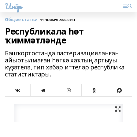
Инйәр
Общие статьи
11 НОЯБРЯ 2020, 07:51
Республикала һөт
ҡиммәтләнде
Башҡортостанда пастеризацияланған
айыртылмаған һөткә хаҡтың артыуы
күҙәтелә, тип хәбәр иттеләр республика
статистиктары.