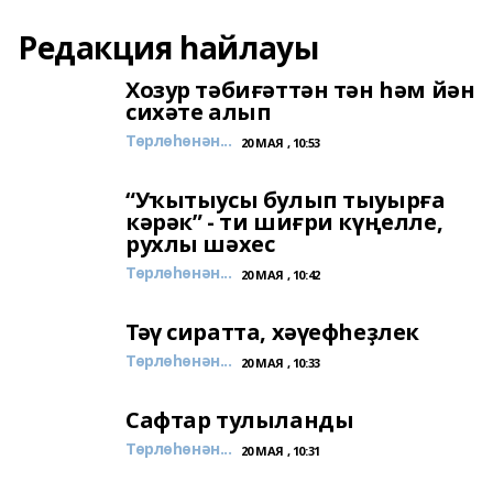
Редакция һайлауы
Хозур тәбиғәттән тән һәм йән
сихәте алып
Төрлөһөнән...
20 МАЯ , 10:53
“Уҡытыусы булып тыуырға
кәрәк” - ти шиғри күңелле,
рухлы шәхес
Төрлөһөнән...
20 МАЯ , 10:42
Тәү сиратта, хәүефһеҙлек
Төрлөһөнән...
20 МАЯ , 10:33
Сафтар тулыланды
Төрлөһөнән...
20 МАЯ , 10:31