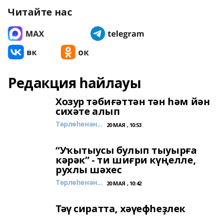
Читайте нас
Редакция һайлауы
Хозур тәбиғәттән тән һәм йән
сихәте алып
Төрлөһөнән...
20 МАЯ , 10:53
“Уҡытыусы булып тыуырға
кәрәк” - ти шиғри күңелле,
рухлы шәхес
Төрлөһөнән...
20 МАЯ , 10:42
Тәү сиратта, хәүефһеҙлек