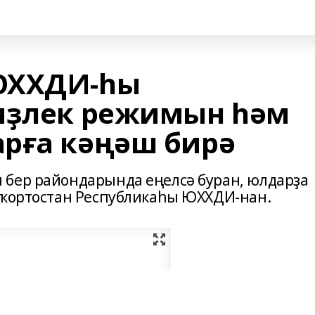
ЮХХДИ-һы
иҙлек режимын һәм
рға кәңәш бирә
 бер райондарында еңелсә буран, юлдарҙа
шҡортостан Республикаһы ЮХХДИ-нан.