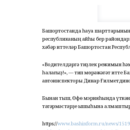
Башҡортостанда һауа шарттарының 
республиканың ҡайһы бер райондары
хәбәр иттеләр Башҡортостан Респу
«Водителдәргә тиҙлек режимын һәм 
һаҡлағыҙ!», — тип мөрәжәғәт итте 
автоинспекторы Динар Ғилметдино
Бынан тыш, Өфө мэрияһында үткән 
тәгәрмәстәрҙе ҡышҡыһына алмаштыр
https://
www.bashinform.ru/news/15194