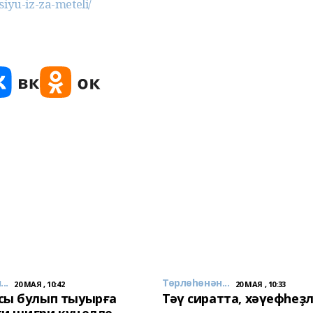
iyu-iz-za-meteli/
..
Төрлөһөнән...
20 МАЯ , 10:42
20 МАЯ , 10:33
сы булып тыуырға
Тәү сиратта, хәүефһеҙ