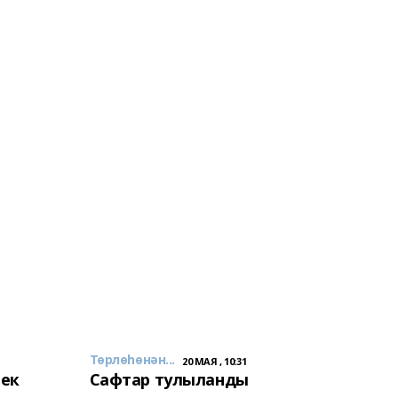
Төрлөһөнән...
20 МАЯ , 10:31
лек
Сафтар тулыланды