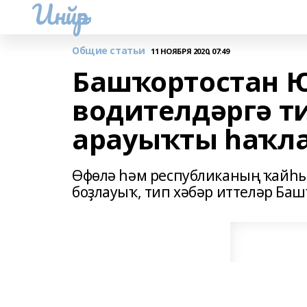
Инйәр
Общие статьи
11 НОЯБРЯ 2020, 07:49
Башҡортостан 
водителдәргә т
арауыҡты һаҡла
Өфөлә һәм республиканың ҡайһы
боҙлауыҡ, тип хәбәр иттеләр Ба