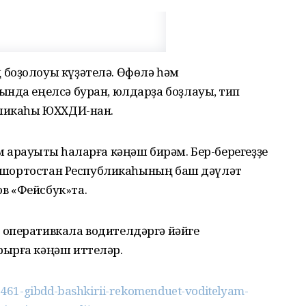
боҙолоуы күҙәтелә. Өфөлә һәм
нда еңелсә буран, юлдарҙа боҙлауыҡ, тип
бликаһы ЮХХДИ-нан.
арауыҡты һаҡларға кәңәш бирәм. Бер-берегеҙҙе
Башҡортостан Республикаһының баш дәүләт
в «Фейсбук»та.
оперативкала водителдәргә йәйге
ырға кәңәш иттеләр.
61-gibdd-bashkirii-rekomenduet-voditelyam-