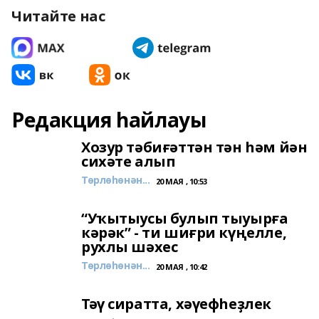
Читайте нас
Редакция һайлауы
Хозур тәбиғәттән тән һәм йән
сихәте алып
Төрлөһөнән...
20 МАЯ , 10:53
“Уҡытыусы булып тыуырға
кәрәк” - ти шиғри күңелле,
рухлы шәхес
Төрлөһөнән...
20 МАЯ , 10:42
Тәү сиратта, хәүефһеҙлек