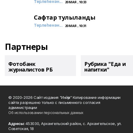
Төрлөһөнән...
20 МАЯ , 10:33
Сафтар тулыланды
Төрлөһөнән...
20 МАЯ , 10:31
Партнеры
Фотобанк
Рубрика "Еда и
журналистов РБ
напитки"
© 2020-2026 Сайт издания "Инйәр" Копирование информации
сайта разрешено только с письменного согласия
администрации
Об использовании персональных данных
Адресы:
453030, Архангельский район, с. Архангельское, ул.
Советская, 18