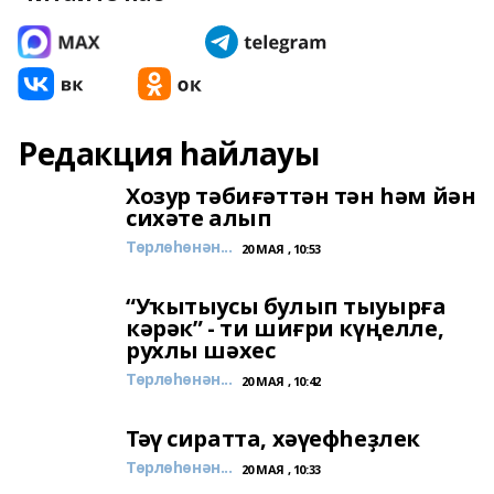
Редакция һайлауы
Хозур тәбиғәттән тән һәм йән
сихәте алып
Төрлөһөнән...
20 МАЯ , 10:53
“Уҡытыусы булып тыуырға
кәрәк” - ти шиғри күңелле,
рухлы шәхес
Төрлөһөнән...
20 МАЯ , 10:42
Тәү сиратта, хәүефһеҙлек
Төрлөһөнән...
20 МАЯ , 10:33