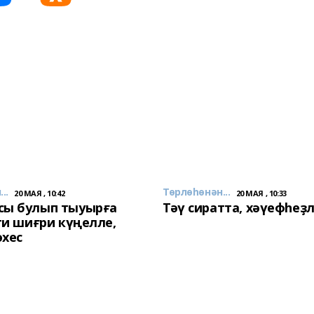
..
Төрлөһөнән...
20 МАЯ , 10:42
20 МАЯ , 10:33
сы булып тыуырға
Тәү сиратта, хәүефһеҙ
 ти шиғри күңелле,
әхес