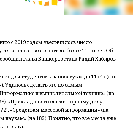
ению с 2019 годом увеличилось число
у их количество составило более 11 тысяч. Об
х сообщил глава Башкортостана Радий Хабиров.
т для студентов в наших вузах до 11747 (это
у). Удалось сделать это по самым
Информатике и вычислительной технике» (на
38), «Прикладной геологии, горному делу,
а 72), «Средствам массовой информации» (на
м наукам» (на 182). Понятно, что все места уже
ал глава.