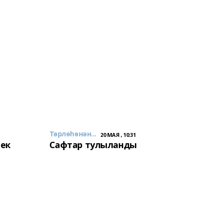
Төрлөһөнән...
20 МАЯ , 10:31
лек
Сафтар тулыланды