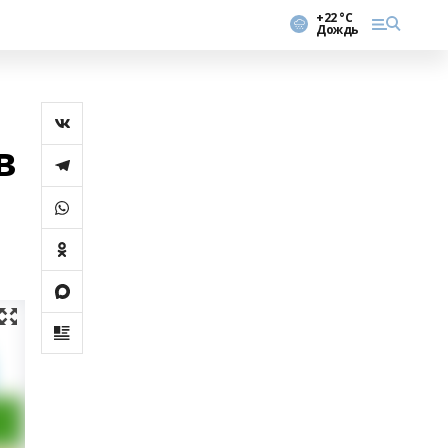
+22 °С
Дождь
в