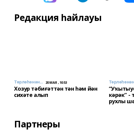
Редакция һайлауы
Төрлөһөнән...
Төрлөһөнән.
20 МАЯ , 10:53
Хозур тәбиғәттән тән һәм йән
“Уҡытыу
сихәте алып
кәрәк” -
рухлы ш
Партнеры