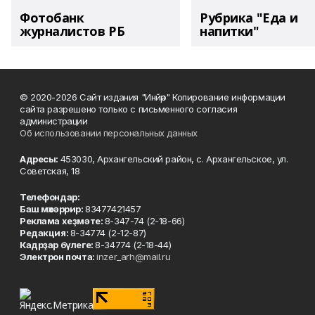
Фотобанк
Рубрика "Еда и
журналистов РБ
напитки"
© 2020-2026 Сайт издания "Инйәр" Копирование информации
сайта разрешено только с письменного согласия
администрации
Об использовании персональных данных
Адресы:
453030, Архангельский район, с. Архангельское, ул.
Советская, 18
Телефондар:
Баш мөхәррир:
83477421457
Реклама хеҙмәте:
8-347-74 (2-18-66)
Редакция:
8-34774 (2-12-87)
Кадрҙар бүлеге:
8-34774 (2-18-44)
Электрон почта:
inzer_arh@mail.ru