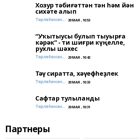
Хозур тәбиғәттән тән һәм йән
сихәте алып
Төрлөһөнән...
20 МАЯ , 10:53
“Уҡытыусы булып тыуырға
кәрәк” - ти шиғри күңелле,
рухлы шәхес
Төрлөһөнән...
20 МАЯ , 10:42
Тәү сиратта, хәүефһеҙлек
Төрлөһөнән...
20 МАЯ , 10:33
Сафтар тулыланды
Төрлөһөнән...
20 МАЯ , 10:31
Партнеры