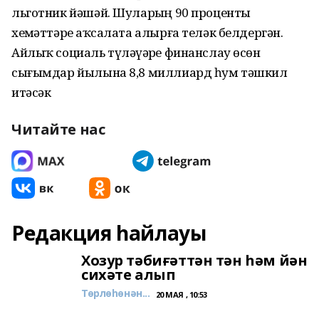
льготник йәшәй. Шуларҙың 90 проценты
хеҙмәттәрҙе аҡсалата алырға теләк белдергән.
Айлыҡ социаль түләүҙәрҙе финанслау өсөн
сығымдар йылына 8,8 миллиард һум тәшкил
итәсәк
Читайте нас
Редакция һайлауы
Хозур тәбиғәттән тән һәм йән
сихәте алып
Төрлөһөнән...
20 МАЯ , 10:53