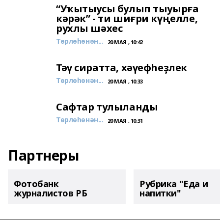
“Уҡытыусы булып тыуырға
кәрәк” - ти шиғри күңелле,
рухлы шәхес
Төрлөһөнән...
20 МАЯ , 10:42
Тәү сиратта, хәүефһеҙлек
Төрлөһөнән...
20 МАЯ , 10:33
Сафтар тулыланды
Төрлөһөнән...
20 МАЯ , 10:31
Партнеры
Фотобанк
Рубрика "Еда и
журналистов РБ
напитки"