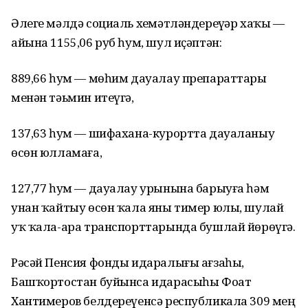
Әлеге мәлдә социаль хеҙмәтләндереүҙәр хаҡы —
айына 1155,06 руб һум, шул иҫәптән:
889,66 һум — мөһим дауалау препараттары
менән тәьмин итеүгә,
137,63 һум — шифахана-курортта дауаланыу
өсөн юлламаға,
127,77 һум — дауалау урынына барыуға һәм
унан ҡайтыу өсөн ҡала яны тимер юлы, шулай
уҡ ҡала-ара транспорттарында бушлай йөрөүгә.
Рәсәй Пенсия фонды идаралығы ағзаһы,
Башҡортостан буйынса идарасыһы Фоат
Хантимеров белдереүенсә республикала 309 мең