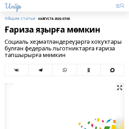
Инйәр
Общие статьи
4 АВГУСТА 2020, 07:00
Ғариза яҙырға мөмкин
Социаль хеҙмәтләндереүҙәргә хоҡуҡтары
булған федераль льготниктарға ғариза
тапшырырға мөмкин