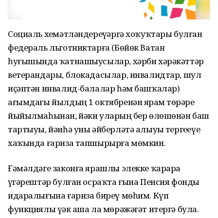
Социаль хеҙмәтләндереүҙәргә хоҡуҡтары булған
федераль льготниктарға (Бөйөк Ватан
һуғышында ҡатнашыусылар, хәрби хәрәкәттәр
ветерандары, блокадасылар, инвалидтар, шул
иҫәптән инвалид-балалар һәм башҡалар)
ағымдағы йылдың 1 октябренән ярҙам төрҙәре
йыйылмаһынан, йәки уларҙың бер өлөшөнән баш
тартыуы, йәиһә уны әйберләтә алыуҙы тергеҙеүе
хаҡында ғариза тапшырырға мөмкин.
Ғәмәлдәге законға ярашлы элекке ҡарарҙа
үҙгәрештәр булған осраҡта ғына Пенсия фонды
идаралығына ғариза биреү мөһим. Күп
функциялы үҙәк аша ла мөрәжәғәт итергә була.