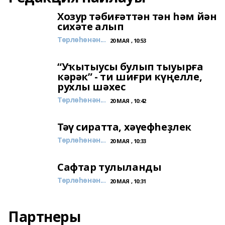
Хозур тәбиғәттән тән һәм йән
сихәте алып
Төрлөһөнән...
20 МАЯ , 10:53
“Уҡытыусы булып тыуырға
кәрәк” - ти шиғри күңелле,
рухлы шәхес
Төрлөһөнән...
20 МАЯ , 10:42
Тәү сиратта, хәүефһеҙлек
Төрлөһөнән...
20 МАЯ , 10:33
Сафтар тулыланды
Төрлөһөнән...
20 МАЯ , 10:31
Партнеры