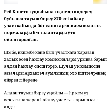
Рәсәй Конституцияһына төҙәтмәләр индереү
буйынса тауыш биреү 870-се һайлау
участкаһында бөтә санитар-эпидемиологик
нормаларҙы һәм талаптарҙы үтәп
ойошторолған
.
Шәмбе, йәкшәмбе көнө был участкаға ҡараған
халыҡ өсөн һайлау комиссиялары урынға барып
алдан һайлау ойошторҙо. Шулай уҡ комиссия
ағзалары Архангел ауылының оло йәштәгеләренең
өйҙәренә лә йөрөнө.
Алдан тауыш биреү уңайлы — һәр кем үҙ
ваҡытына ҡарап һайлау участкаларына килә
алды.