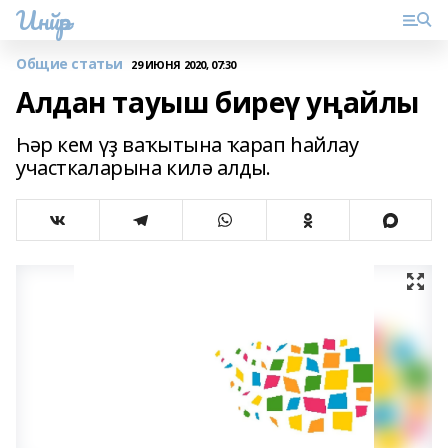
Инйәр
Общие статьи
29 ИЮНЯ 2020, 07:30
Алдан тауыш биреү уңайлы
Һәр кем үҙ ваҡытына ҡарап һайлау
участкаларына килә алды.