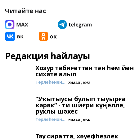
Читайте нас
Редакция һайлауы
Хозур тәбиғәттән тән һәм йән
сихәте алып
Төрлөһөнән...
20 МАЯ , 10:53
“Уҡытыусы булып тыуырға
кәрәк” - ти шиғри күңелле,
рухлы шәхес
Төрлөһөнән...
20 МАЯ , 10:42
Тәү сиратта, хәүефһеҙлек