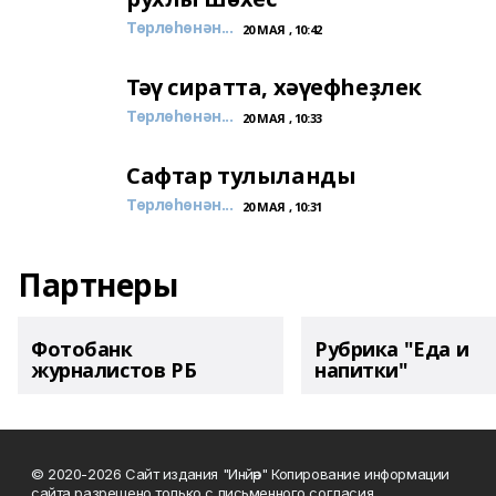
Төрлөһөнән...
20 МАЯ , 10:42
Тәү сиратта, хәүефһеҙлек
Төрлөһөнән...
20 МАЯ , 10:33
Сафтар тулыланды
Төрлөһөнән...
20 МАЯ , 10:31
Партнеры
Фотобанк
Рубрика "Еда и
журналистов РБ
напитки"
© 2020-2026 Сайт издания "Инйәр" Копирование информации
сайта разрешено только с письменного согласия