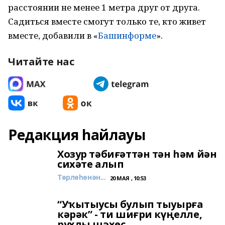
расстоянии не менее 1 метра друг от друга.
Садиться вместе смогут только те, кто живет
вместе, добавили в «
Башинформе
».
Читайте нас
Редакция һайлауы
Хозур тәбиғәттән тән һәм йән
сихәте алып
Төрлөһөнән...
20 МАЯ , 10:53
“Уҡытыусы булып тыуырға
кәрәк” - ти шиғри күңелле,
рухлы шәхес