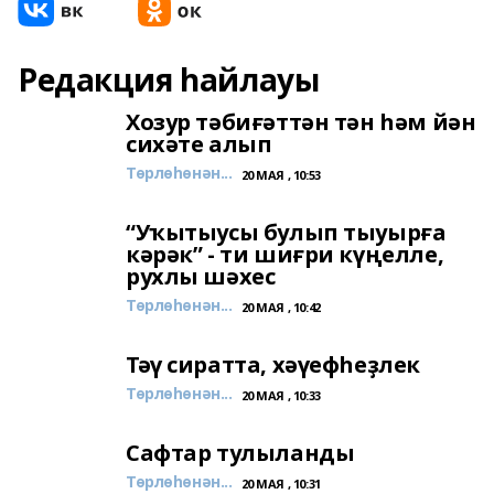
Редакция һайлауы
Хозур тәбиғәттән тән һәм йән
сихәте алып
Төрлөһөнән...
20 МАЯ , 10:53
“Уҡытыусы булып тыуырға
кәрәк” - ти шиғри күңелле,
рухлы шәхес
Төрлөһөнән...
20 МАЯ , 10:42
Тәү сиратта, хәүефһеҙлек
Төрлөһөнән...
20 МАЯ , 10:33
Сафтар тулыланды
Төрлөһөнән...
20 МАЯ , 10:31