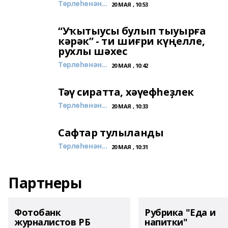
Төрлөһөнән...
20 МАЯ , 10:53
“Уҡытыусы булып тыуырға
кәрәк” - ти шиғри күңелле,
рухлы шәхес
Төрлөһөнән...
20 МАЯ , 10:42
Тәү сиратта, хәүефһеҙлек
Төрлөһөнән...
20 МАЯ , 10:33
Сафтар тулыланды
Төрлөһөнән...
20 МАЯ , 10:31
Партнеры
Фотобанк
Рубрика "Еда и
журналистов РБ
напитки"