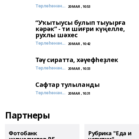
Төрлөһөнән...
20 МАЯ , 10:53
“Уҡытыусы булып тыуырға
кәрәк” - ти шиғри күңелле,
рухлы шәхес
Төрлөһөнән...
20 МАЯ , 10:42
Тәү сиратта, хәүефһеҙлек
Төрлөһөнән...
20 МАЯ , 10:33
Сафтар тулыланды
Төрлөһөнән...
20 МАЯ , 10:31
Партнеры
Фотобанк
Рубрика "Еда и