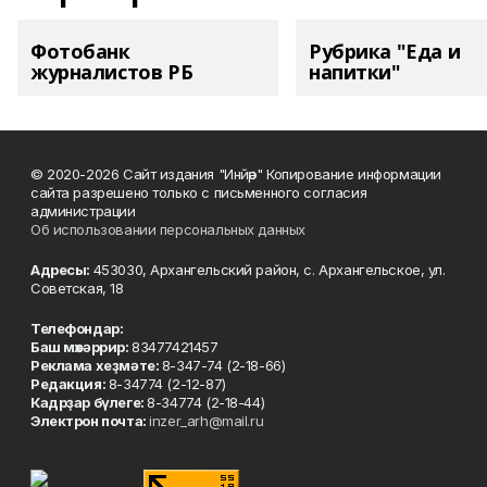
Фотобанк
Рубрика "Еда и
журналистов РБ
напитки"
© 2020-2026 Сайт издания "Инйәр" Копирование информации
сайта разрешено только с письменного согласия
администрации
Об использовании персональных данных
Адресы:
453030, Архангельский район, с. Архангельское, ул.
Советская, 18
Телефондар:
Баш мөхәррир:
83477421457
Реклама хеҙмәте:
8-347-74 (2-18-66)
Редакция:
8-34774 (2-12-87)
Кадрҙар бүлеге:
8-34774 (2-18-44)
Электрон почта:
inzer_arh@mail.ru