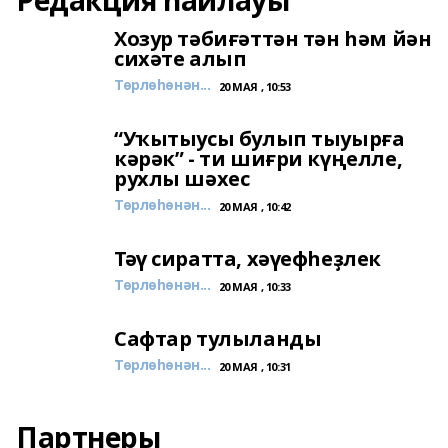
Редакция һайлауы
Хозур тәбиғәттән тән һәм йән
сихәте алып
Төрлөһөнән...
20 МАЯ , 10:53
“Уҡытыусы булып тыуырға
кәрәк” - ти шиғри күңелле,
рухлы шәхес
Төрлөһөнән...
20 МАЯ , 10:42
Тәү сиратта, хәүефһеҙлек
Төрлөһөнән...
20 МАЯ , 10:33
Сафтар тулыланды
Төрлөһөнән...
20 МАЯ , 10:31
Партнеры