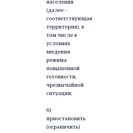
населения
(далее –
соответствующая
территория), в
том числе в
условиях
введения
режима
повышенной
готовности,
чрезвычайной
ситуации;
б)
приостановить
(ограничить)