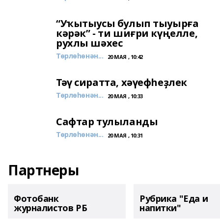
“Уҡытыусы булып тыуырға
кәрәк” - ти шиғри күңелле,
рухлы шәхес
Төрлөһөнән...
20 МАЯ , 10:42
Тәү сиратта, хәүефһеҙлек
Төрлөһөнән...
20 МАЯ , 10:33
Сафтар тулыланды
Төрлөһөнән...
20 МАЯ , 10:31
Партнеры
Фотобанк
Рубрика "Еда и
журналистов РБ
напитки"