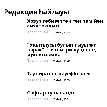
Редакция һайлауы
Хозур тәбиғәттән тән һәм йән
сихәте алып
Төрлөһөнән...
20 МАЯ , 10:53
“Уҡытыусы булып тыуырға
кәрәк” - ти шиғри күңелле,
рухлы шәхес
Төрлөһөнән...
20 МАЯ , 10:42
Тәү сиратта, хәүефһеҙлек
Төрлөһөнән...
20 МАЯ , 10:33
Сафтар тулыланды
Төрлөһөнән...
20 МАЯ , 10:31