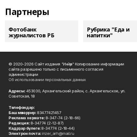
Партнеры
Фотобанк
Рубрика "Еда и
журналистов РБ
напитки"
© 2020-2026 Сайт издания "Инйәр" Копирование информации
сайта разрешено только с письменного согласия
администрации
Об использовании персональных данных
Адресы:
453030, Архангельский район, с. Архангельское, ул.
Советская, 18
Телефондар:
Баш мөхәррир:
83477421457
Реклама хеҙмәте:
8-347-74 (2-18-66)
Редакция:
8-34774 (2-12-87)
Кадрҙар бүлеге:
8-34774 (2-18-44)
Электрон почта:
inzer_arh@mail.ru