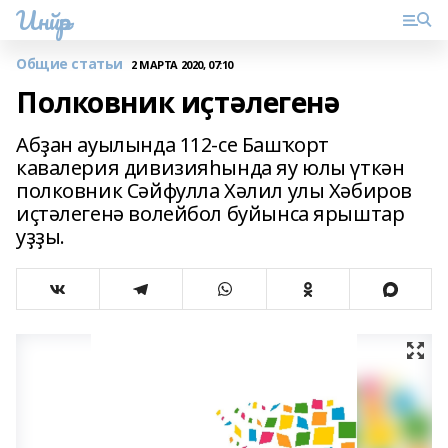
Инйәр
Общие статьи
2 МАРТА 2020, 07:10
Полковник иҫтәлегенә
Абҙан ауылында 112-се Башҡорт
кавалерия дивизияһында яу юлы үткән
полковник Сәйфулла Хәлил улы Хәбиров
иҫтәлегенә волейбол буйынса ярыштар
уҙҙы.