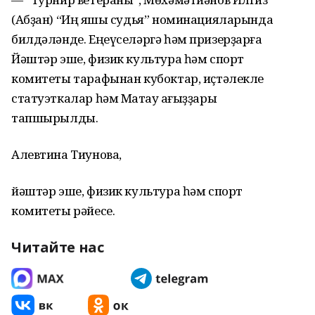
(Абҙан) “Иң яҡшы судья” номинацияларында
билдәләнде. Еңеүселәргә һәм призерҙарға
Йәштәр эше, физик культура һәм спорт
комитеты тарафынан кубоктар, иҫтәлекле
статуэткалар һәм Маҡтау ҡағыҙҙары
тапшырылды.
Алевтина Тиунова,
йәштәр эше, физик культура һәм спорт
комитеты рәйесе.
Читайте нас