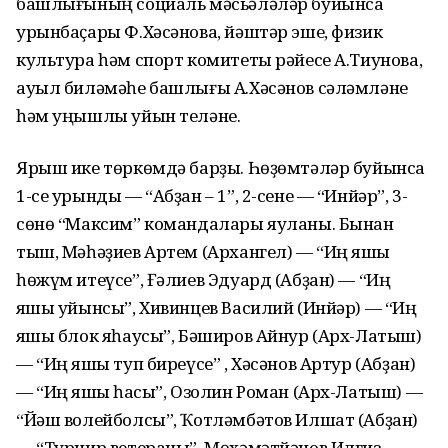
башлығының социаль мәсьәләләр буйынса
урынбаҫары Ф.Хәсәнова, йәштәр эше, физик
культура һәм спорт комитеты рәйесе А.Тиунова,
ауыл биләмәһе башлығы А.Хәсәнов сәләмләне
һәм уңышлы уйын теләне.
Ярыш ике төркөмдә барҙы. Һөҙөмтәләр буйынса
1-се урынды — “Абҙан – 1”, 2-сене — “Инйәр”, 3-
сөнө “Максим” командалары яуланы. Бынан
тыш, Мәһәҙиев Артем (Архангел) — “Иң яҡшы
һөжүм итеүсе”, Ғәлиев Эдуард (Абҙан) — “Иң
яҡшы уйынсы”, Хивинцев Василий (Инйәр) — “Иң
яҡшы блок яһаусы”, Бәширов Айнур (Арх-Латыш)
— “Иң яҡшы туп биреүсе” , Хәсәнов Артур (Абҙан)
— “Иң яҡшы һаҡсы”, Озолин Роман (Арх-Латыш) —
“Йәш волейболсы”, Ҡотләмбәтов Илшат (Абҙан)
— “Турнир ветераны”, Мөхәмәтйәнов Илгиз