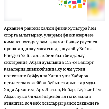
Архангел районы халҡын физик культура һәм
спортҡа ылыҡтырыу, уларҙың физик әҙерлеге
кимәлен күтәреү һәм сәләмәт йәшәү рәүешен
пропагандалау маҡсатында, шулай уҡ Бөйөк
Еңеүҙең 75 йыллыҡ юбилейын билдәләү
сиктәрендә, Абҙан ауылында 112-се Башҡорт
кавалерия дивизияһында яу юлы үткән
полковник Сәйфулла Хәлил улы Хәбиров
иҫтәлегенә волейбол буйынса ярыштар уҙҙы.
Унда Архангел, Арх-Латыш, Инйәр, Тәүәкәс һәм
Абҙан ауыл биләмәләренән алты команда
ҡатнашты. Волейболсыларҙы район хакимиәте