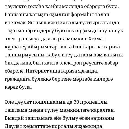
тәүлектең теләһә ҡайһы мәлендә ебәрергә була.
Ғаризаның ҡағыҙға яҙылған формаһы талап
ителмәй. Яңылыш йәки хаталы тултырылғанда
төҙәтмәләр индереү буйынса ярҙамды шулай уҡ
электрон ысулда алырға мөмкин. Хеҙмәт
күрһәтеү айырым тәртиптә башҡарыла: ғариза
тапшырыусыны ҡабул итеү датаһы һәм ваҡыты
билдәләнә, был хаҡта электрон рәүештә хәбәр
ебәрелә. Интернет аша ғариза яҙғанда,
гражданға бүлеккә бер генә мәртәбә килергә
кәрәк була.
Әле дәүләт пошлинаһын да 30 процентлы
ташлама менән түләү мөмкинлеге ҡаралған.
Бындай ташламаға эйә булыу өсөн ғаризаны
Дәүләт хеҙмәттәре порталы ярҙамында