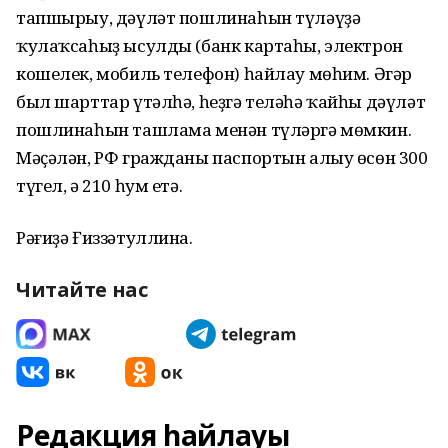
тапшырыу, дәүләт пошлинаһын түләүҙә
ҡулаҡсаһыҙ ысулды (банк картаһы, электрон
кошелек, мобиль телефон) һайлау мөһим. Әгәр
был шарттар үтәлһә, һеҙгә теләһә ҡайһы дәүләт
пошлинаһын ташлама менән түләргә мөмкин.
Мәҫәлән, РФ гражданы паспортын алыу өсөн 300
түгел, ә 210 һум етә.
Рәғиҙә Ғиззәтуллина.
Читайте нас
Редакция һайлауы