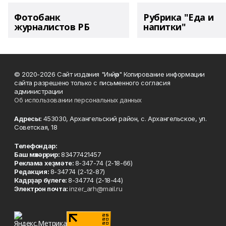
Фотобанк
Рубрика "Еда и
журналистов РБ
напитки"
© 2020-2026 Сайт издания "Инйәр" Копирование информации
сайта разрешено только с письменного согласия
администрации
Об использовании персональных данных
Адресы:
453030, Архангельский район, с. Архангельское, ул.
Советская, 18
Телефондар:
Баш мөхәррир:
83477421457
Реклама хеҙмәте:
8-347-74 (2-18-66)
Редакция:
8-34774 (2-12-87)
Кадрҙар бүлеге:
8-34774 (2-18-44)
Электрон почта:
inzer_arh@mail.ru