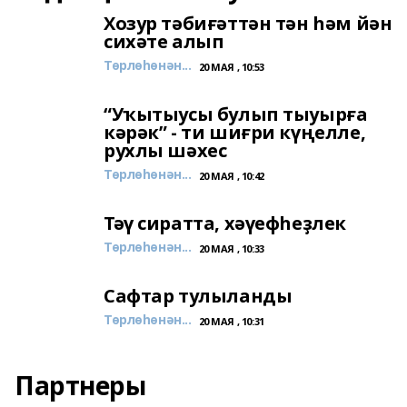
Хозур тәбиғәттән тән һәм йән
сихәте алып
Төрлөһөнән...
20 МАЯ , 10:53
“Уҡытыусы булып тыуырға
кәрәк” - ти шиғри күңелле,
рухлы шәхес
Төрлөһөнән...
20 МАЯ , 10:42
Тәү сиратта, хәүефһеҙлек
Төрлөһөнән...
20 МАЯ , 10:33
Сафтар тулыланды
Төрлөһөнән...
20 МАЯ , 10:31
Партнеры