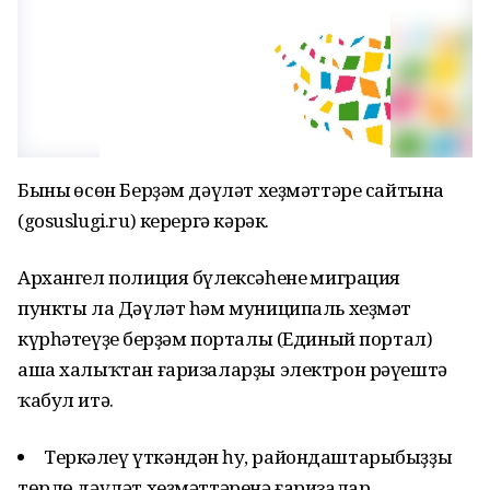
Бының өсөн Берҙәм дәүләт хеҙмәттәре сайтына
(gosuslugi.ru) керергә кәрәк.
Архангел полиция бүлексәһенең миграция
пункты ла Дәүләт һәм муниципаль хеҙмәт
күрһәтеүҙең берҙәм порталы (Единый портал)
аша халыҡтан ғаризаларҙы электрон рәүештә
ҡабул итә.
Теркәлеү үткәндән һуң, райондаштарыбыҙҙың
төрлө дәүләт хеҙмәттәренә ғаризалар