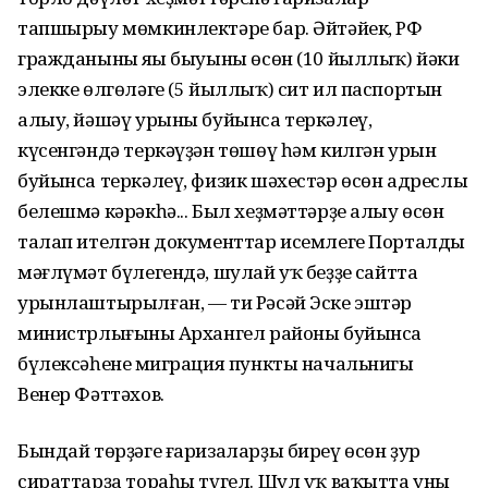
тапшырыу мөмкинлектәре бар. Әйтәйек, РФ
гражданының яңы быуыны өсөн (10 йыллыҡ) йәки
элекке өлгөләге (5 йыллыҡ) сит ил паспортын
алыу, йәшәү урыны буйынса теркәлеү,
күсенгәндә теркәүҙән төшөү һәм килгән урын
буйынса теркәлеү, физик шәхестәр өсөн адреслы
белешмә кәрәкһә... Был хеҙмәттәрҙе алыу өсөн
талап ителгән документтар исемлеге Порталдың
мәғлүмәт бүлегендә, шулай уҡ беҙҙең сайтта
урынлаштырылған, — ти Рәсәй Эске эштәр
министрлығының Архангел районы буйынса
бүлексәһенең миграция пункты начальнигы
Венер Фәттәхов.
Бындай төрҙәге ғаризаларҙы биреү өсөн ҙур
сираттарҙа тораһы түгел. Шул уҡ ваҡытта уны