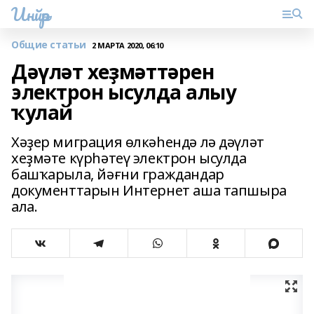
Инйәр
Общие статьи
2 МАРТА 2020, 06:10
Дәүләт хеҙмәттәрен
электрон ысулда алыу
ҡулай
Хәҙер миграция өлкәһендә лә дәүләт
хеҙмәте күрһәтеү электрон ысулда
башҡарыла, йәғни граждандар
документтарын Интернет аша тапшыра
ала.