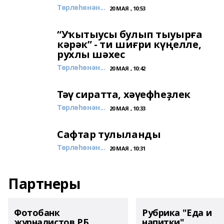
Төрлөһөнән...
20 МАЯ , 10:53
“Уҡытыусы булып тыуырға
кәрәк” - ти шиғри күңелле,
рухлы шәхес
Төрлөһөнән...
20 МАЯ , 10:42
Тәү сиратта, хәүефһеҙлек
Төрлөһөнән...
20 МАЯ , 10:33
Сафтар тулыланды
Төрлөһөнән...
20 МАЯ , 10:31
Партнеры
Фотобанк
Рубрика "Еда и
журналистов РБ
напитки"