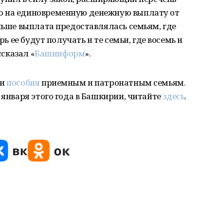
о на единовременную денежную выплату от
аньше выплата предоставлялась семьям, где
рь ее будут получать и те семьи, где восемь и
ссказал «
Башинформ
».
ли
пособия
приемным и патронатным семьям.
 января этого года в Башкирии, читайте
здесь
.