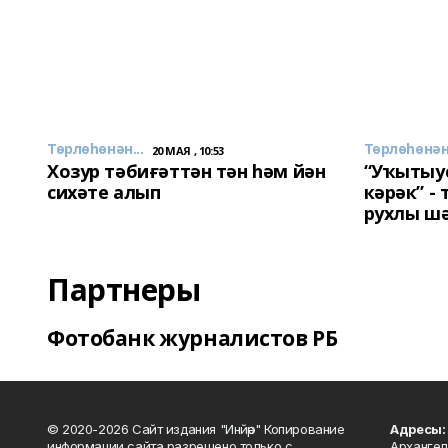
Төрлөһөнән...
Төрлөһөнән.
20 МАЯ , 10:53
Хозур тәбиғәттән тән һәм йән
“Уҡытыу
сихәте алып
кәрәк” -
рухлы ш
Партнеры
Фотобанк журналистов РБ
© 2020-2026 Сайт издания "Инйәр" Копирование
Адресы:
информации сайта разрешено только с
Архангел