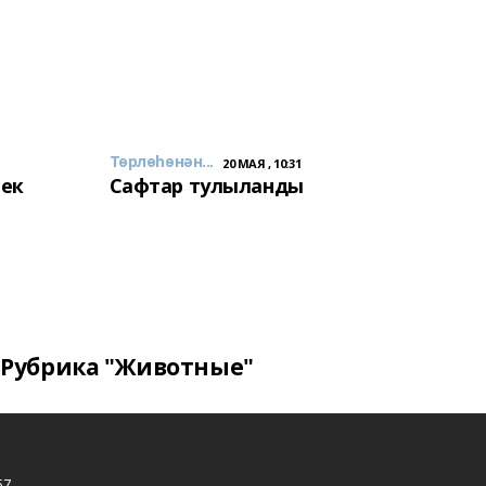
Төрлөһөнән...
20 МАЯ , 10:31
лек
Сафтар тулыланды
Рубрика "Животные"
57