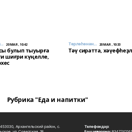
..
Төрлөһөнән...
20 МАЯ , 10:42
20 МАЯ , 10:33
сы булып тыуырға
Тәү сиратта, хәүефһеҙ
 ти шиғри күңелле,
әхес
Рубрика "Еда и напитки"
453030, Архангельский район, с.
Телефондар:
ьское, ул. Советская, 18
Баш мөхәррир:
834774214