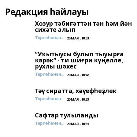
Редакция һайлауы
Хозур тәбиғәттән тән һәм йән
сихәте алып
Төрлөһөнән...
20 МАЯ , 10:53
“Уҡытыусы булып тыуырға
кәрәк” - ти шиғри күңелле,
рухлы шәхес
Төрлөһөнән...
20 МАЯ , 10:42
Тәү сиратта, хәүефһеҙлек
Төрлөһөнән...
20 МАЯ , 10:33
Сафтар тулыланды
Төрлөһөнән...
20 МАЯ , 10:31