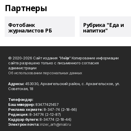
Партнеры
Фотобанк
Рубрика "Еда и
журналистов РБ
напитки"
© 2020-2026 Сайт издания "Инйәр" Копирование информации
сайта разрешено только с письменного согласия
администрации
Об использовании персональных данных
Адресы:
453030, Архангельский район, с. Архангельское, ул.
Советская, 18
Телефондар:
Баш мөхәррир:
83477421457
Реклама хеҙмәте:
8-347-74 (2-18-66)
Редакция:
8-34774 (2-12-87)
Кадрҙар бүлеге:
8-34774 (2-18-44)
Электрон почта:
inzer_arh@mail.ru