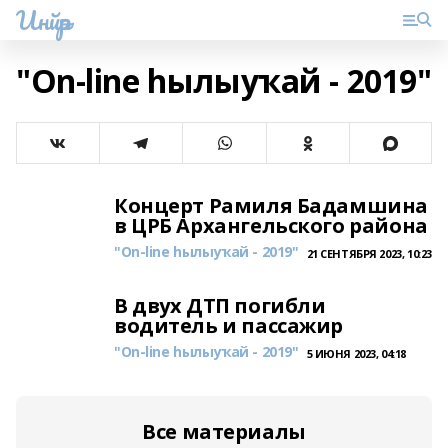
Инйәр
"On-line һылыуҡай - 2019"
Концерт Рамиля Бадамшина
в ЦРБ Архангельского района
"On-line һылыуҡай - 2019"
21 СЕНТЯБРЯ 2023, 10:23
В двух ДТП погибли
водитель и пассажир
"On-line һылыуҡай - 2019"
5 ИЮНЯ 2023, 04:18
Все материалы