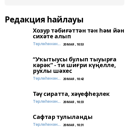
Редакция һайлауы
Хозур тәбиғәттән тән һәм йән
сихәте алып
Төрлөһөнән...
20 МАЯ , 10:53
“Уҡытыусы булып тыуырға
кәрәк” - ти шиғри күңелле,
рухлы шәхес
Төрлөһөнән...
20 МАЯ , 10:42
Тәү сиратта, хәүефһеҙлек
Төрлөһөнән...
20 МАЯ , 10:33
Сафтар тулыланды
Төрлөһөнән...
20 МАЯ , 10:31