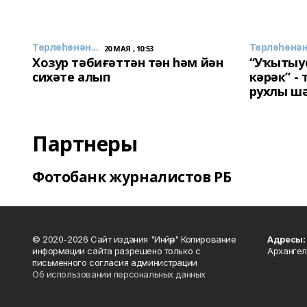
Төрлөһөнән...
Төрлөһөнән.
20 МАЯ , 10:53
Хозур тәбиғәттән тән һәм йән
“Уҡытыу
сихәте алып
кәрәк” -
рухлы ш
Партнеры
Фотобанк журналистов РБ
© 2020-2026 Сайт издания "Инйәр" Копирование
Адресы:
информации сайта разрешено только с
Архангел
письменного согласия администрации
Об использовании персональных данных