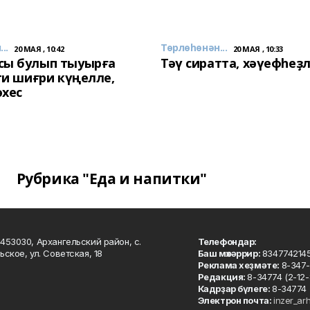
..
Төрлөһөнән...
20 МАЯ , 10:42
20 МАЯ , 10:33
сы булып тыуырға
Тәү сиратта, хәүефһеҙ
 ти шиғри күңелле,
әхес
Рубрика "Еда и напитки"
453030, Архангельский район, с.
Телефондар:
ьское, ул. Советская, 18
Баш мөхәррир:
834774214
Реклама хеҙмәте:
8-347-
Редакция:
8-34774 (2-12-
Кадрҙар бүлеге:
8-34774 
Электрон почта:
inzer_ar