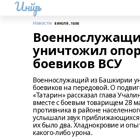
Инйәр
Новости
8 ИЮЛЯ , 10:00
Военнослужащи
уничтожил опор
боевиков ВСУ
Военнослужащий из Башкирии ун
боевиков на передовой. О подви
«Татарин» рассказал глава Учали
вместе с боевым товарищем 28 м
противника в районе населенного
услышали звук приближающихся в
их было два. Хладнокровие и опы
какого-либо урона.