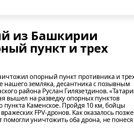
й из Башкирии
ный пункт и трех
ичтожил опорный пункт противника и тре
ге нашего земляка, десантника с позывным
нского района Руслан Гилязетдинов. «Татари
ая вышел на разведку опорных пунктов
 пункта Каменское. Пройдя 10 км, бойцы
ражеских FPV-дронов. Как оказалось позже
т помогли уничтожить оба дрона, не понеся