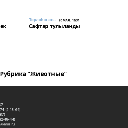
Төрлөһөнән...
20 МАЯ , 10:31
лек
Сафтар тулыланды
Рубрика "Животные"
57
74 (2-18-66)
87)
(2-18-44)
h@mail.ru