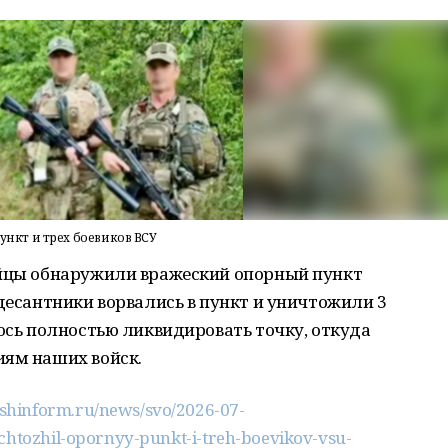
кт и трех боевиков ВСУ
ойцы обнаружили вражеский опорный пункт
 десантники ворвались в пункт и уничтожили 3
лось полностью ликвидировать точку, откуда
иям наших войск.
shinform.ru/news/svo/2026-07-
chtozhil-opornyy-punkt-i-treh-boevikov-vsu-