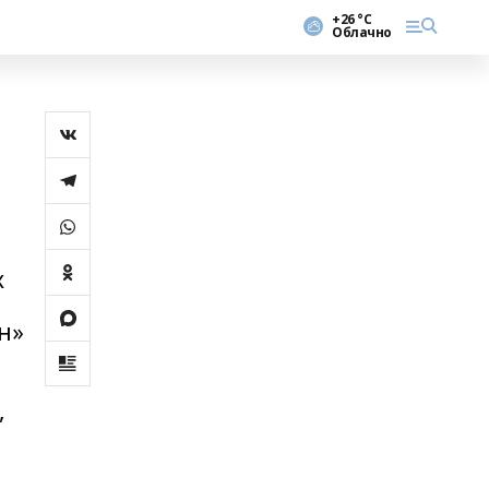
+26 °С
Облачно
х
н»
,