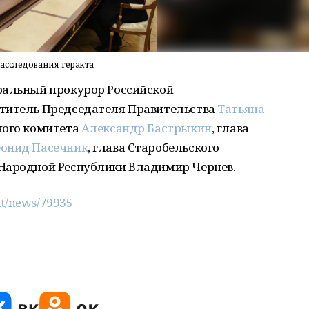
асследования теракта
ральный прокурор Российской
ститель Председателя Правительства
Татьяна
ного комитета
Александр Бастрыкин
, глава
онид Пасечник
, глава Старобельского
 Народной Республики Владимир Чернев.
nt/news/79935