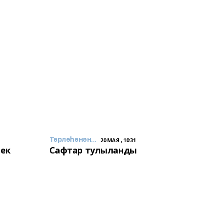
Төрлөһөнән...
20 МАЯ , 10:31
лек
Сафтар тулыланды