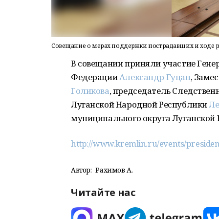
Совещание о мерах поддержки пострадавших и ходе р
В совещании приняли участие Гене
Федерации
Александр Гуцан
, Заме
Голикова
, председатель Следствен
Луганской Народной Республики
Ле
муниципального округа Луганской
http://www.kremlin.ru/events/preside
Автор:
Рахимов А.
Читайте нас