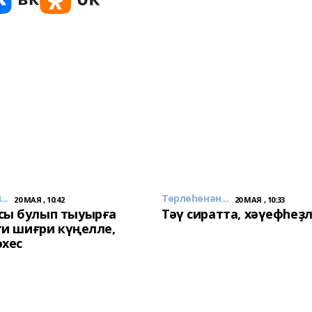
..
Төрлөһөнән...
20 МАЯ , 10:42
20 МАЯ , 10:33
сы булып тыуырға
Тәү сиратта, хәүефһеҙ
 ти шиғри күңелле,
әхес