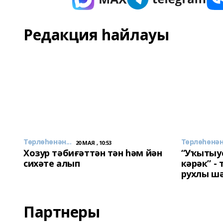
Редакция һайлауы
Төрлөһөнән...
Төрлөһөнән.
20 МАЯ , 10:53
Хозур тәбиғәттән тән һәм йән
“Уҡытыу
сихәте алып
кәрәк” -
рухлы ш
Партнеры