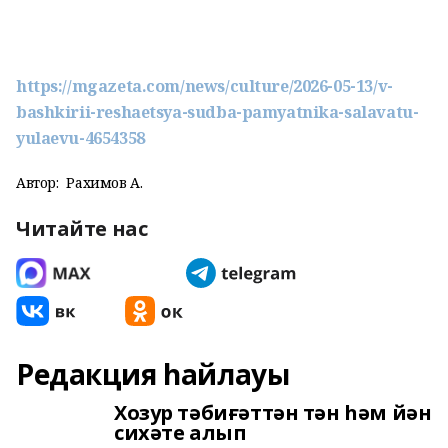
https://mgazeta.com/news/culture/2026-05-13/v-
bashkirii-reshaetsya-sudba-pamyatnika-salavatu-
yulaevu-4654358
Автор:
Рахимов А.
Читайте нас
Редакция һайлауы
Хозур тәбиғәттән тән һәм йән
сихәте алып