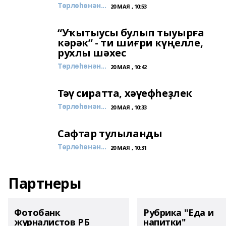
Төрлөһөнән...
20 МАЯ , 10:53
“Уҡытыусы булып тыуырға
кәрәк” - ти шиғри күңелле,
рухлы шәхес
Төрлөһөнән...
20 МАЯ , 10:42
Тәү сиратта, хәүефһеҙлек
Төрлөһөнән...
20 МАЯ , 10:33
Сафтар тулыланды
Төрлөһөнән...
20 МАЯ , 10:31
Партнеры
Фотобанк
Рубрика "Еда и
журналистов РБ
напитки"