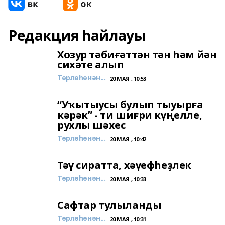
Редакция һайлауы
Хозур тәбиғәттән тән һәм йән
сихәте алып
Төрлөһөнән...
20 МАЯ , 10:53
“Уҡытыусы булып тыуырға
кәрәк” - ти шиғри күңелле,
рухлы шәхес
Төрлөһөнән...
20 МАЯ , 10:42
Тәү сиратта, хәүефһеҙлек
Төрлөһөнән...
20 МАЯ , 10:33
Сафтар тулыланды
Төрлөһөнән...
20 МАЯ , 10:31