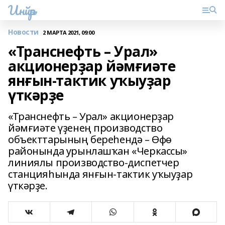
Инйәр
Новости
2 МАРТА 2021, 09:00
«Транснефть – Урал»
акционерҙар йәмғиәте
янғын-тактик уҡыуҙар
үткәрҙе
«Транснефть – Урал» акционерҙар
йәмғиәте үҙенең производство
объекттарының береһендә – Өфө
районында урынлашҡан «Черкассы»
линиялы производство-диспетчер
станцияһында янғын-тактик уҡыуҙар
үткәрҙе.