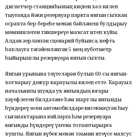
диспетчер станцияһының киҫкен хәл килеп
тыуғанда йәки резервуар паркта янғын сыҡҡан
осраҡта бер-береһе менән бәйләнеш булдырыу
мөмкинлеген тикшереүҙе маҡсат итеп ҡуйҙы.
Алдан әҙерләнгән сценарий буйынса, нефть
һаҡлауға тәғәйенләнгән 5 мең куботметр
һыйҙырышлы резервуарҙа янғын сыҡты.
Янғын урынына тәүгеләрҙән булып 60-сы янғын-
ҡотҡарыу дежур ҡарауылы килеп етте. Ҡарауыл
начальнигы шунда уҡ янғындың юғары
хәүефлеген билдәләне һәм шартлы янғынды
һүндереү өсөн автомобилдәрҙе кисекмәҫтән һыу
сығанаҡтарына көйләргә һәм резервуарҙа
янғынды һүндереү үҙәгенә тоташтырырға
ҡушты. Янғын күбек менән тәьмин итеүсе махсус