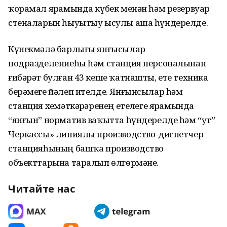
ҡорамал ярҙамында күбек менән һәм резервуар
стеналарын һыуытыу ысулы аша һүндерелде.
Күнекмәлә барлығы янғысылар
подразделениеһы һәм станция персоналынан
ғибәрәт булған 43 кеше ҡатнашты, ете техника
берәмеге йәлеп ителде. Янғынсылар һәм
станция хеҙмәткәрҙәренең етеҙлеге ярҙамында
“янғын” норматив ваҡытта һүндерелде һәм “ут”
Черкассы» линиялы производство-диспетчер
станцияһының башҡа производство
объекттарына таралып өлгөрмәне.
Читайте нас