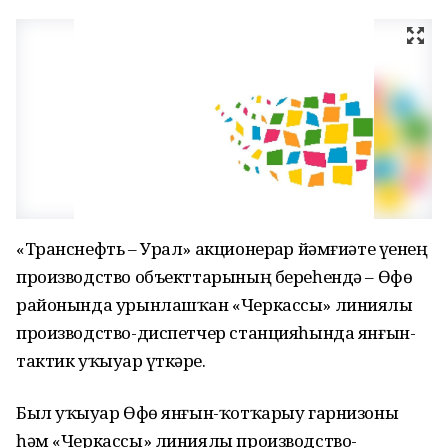
«Транснефть – Урал» акционерҙар йәмғиәте үҙенең
производство объекттарының береһендә – Өфө
районында урынлашҡан «Черкассы» линиялы
производство-диспетчер станцияһында янғын-
тактик уҡыуҙар үткәрҙе.
Был уҡыуҙар Өфө янғын-ҡотҡарыу гарнизоны
һәм «Черкассы» линиялы производство-