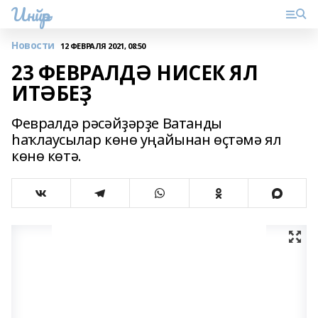
Инйәр
Новости
12 ФЕВРАЛЯ 2021, 08:50
23 ФЕВРАЛДӘ НИСЕК ЯЛ
ИТӘБЕҘ
Февралдә рәсәйҙәрҙе Ватанды
һаҡлаусылар көнө уңайынан өҫтәмә ял
көнө көтә.