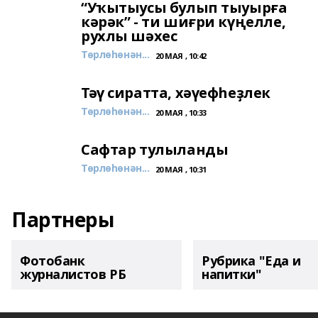
“Уҡытыусы булып тыуырға
кәрәк” - ти шиғри күңелле,
рухлы шәхес
Төрлөһөнән...
20 МАЯ , 10:42
Тәү сиратта, хәүефһеҙлек
Төрлөһөнән...
20 МАЯ , 10:33
Сафтар тулыланды
Төрлөһөнән...
20 МАЯ , 10:31
Партнеры
Фотобанк
Рубрика "Еда и
журналистов РБ
напитки"