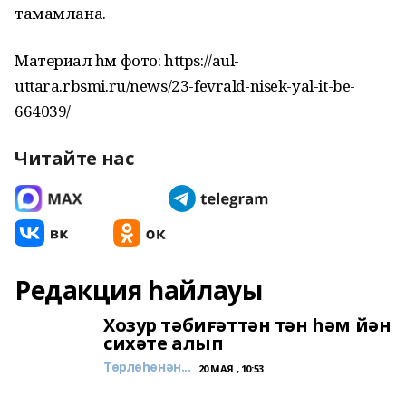
тамамлана.
Материал һәм фото: https://aul-
uttara.rbsmi.ru/news/23-fevrald-nisek-yal-it-be-
664039/
Читайте нас
Редакция һайлауы
Хозур тәбиғәттән тән һәм йән
сихәте алып
Төрлөһөнән...
20 МАЯ , 10:53