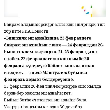
Байрам алдынан рәсәйҙәргә алты көн эшләргә кәрәк, тип
хәбәр итте РИА Новости.
«Биш көнлөк эш аҙнаһында 23 февралдәге
байрам эш аҙнаһын өс көнгә — 24 февралдән 26-
һына тиклем ҡыҫҡарта. 21-23 февралдә ял
итәбеҙ. 22 февралдәге эш көнөн шәмбе 20
февралгә күсереүгә бәйле өс көнлөк ял иғлан
ителде», — тиелә Мәшғүллек буйынса
федераль хеҙмәт белдереүендә.
15 февралдән 20-һенә тиклем рәсәйҙәрҙе ошо йылда
берҙән-бер оҙайлы эш аҙнаһы көтә.
Быйыл бөтәһе ете ҡыҫҡа эш аҙнаһы була.
Уларҙың һуңғыһы кесаҙна 30 декабрҙә