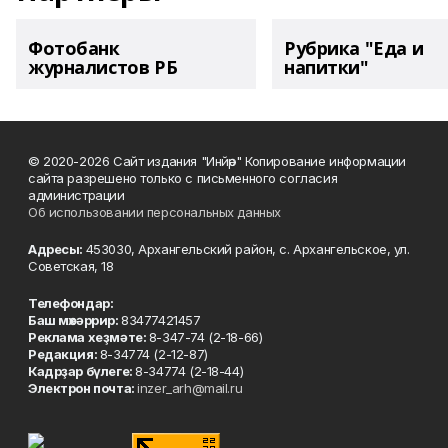
Фотобанк
Рубрика "Еда и
журналистов РБ
напитки"
© 2020-2026 Сайт издания "Инйәр" Копирование информации
сайта разрешено только с письменного согласия
администрации
Об использовании персональных данных
Адресы:
453030, Архангельский район, с. Архангельское, ул.
Советская, 18
Телефондар:
Баш мөхәррир:
83477421457
Реклама хеҙмәте:
8-347-74 (2-18-66)
Редакция:
8-34774 (2-12-87)
Кадрҙар бүлеге:
8-34774 (2-18-44)
Электрон почта:
inzer_arh@mail.ru