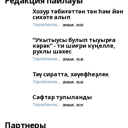
Редакция һайлауы
Хозур тәбиғәттән тән һәм йән
сихәте алып
Төрлөһөнән...
20 МАЯ , 10:53
“Уҡытыусы булып тыуырға
кәрәк” - ти шиғри күңелле,
рухлы шәхес
Төрлөһөнән...
20 МАЯ , 10:42
Тәү сиратта, хәүефһеҙлек
Төрлөһөнән...
20 МАЯ , 10:33
Сафтар тулыланды
Төрлөһөнән...
20 МАЯ , 10:31
Партнеры