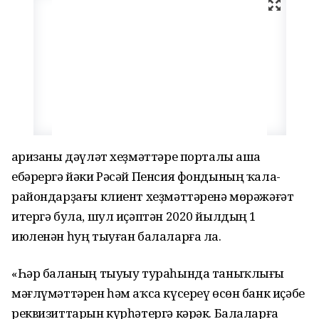
Ғаризаны дәүләт хеҙмәттәре порталы аша
ебәрергә йәки Рәсәй Пенсия фондының ҡала-
райондарҙағы клиент хеҙмәттәренә мөрәжәғәт
итергә була, шул иҫәптән 2020 йылдың 1
июленән һуң тыуған балаларға ла.
«Һәр баланың тыуыу тураһында таныҡлығы
мәғлүмәттәрен һәм аҡса күсереү өсөн банк иҫәбе
реквизиттарын күрһәтергә кәрәк. Балаларға