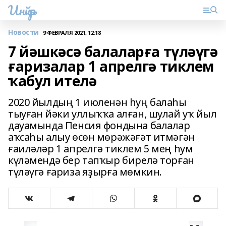
Инйәр
Новости
9 ФЕВРАЛЯ 2021, 12:18
7 йәшкәсә балаларға түләүгә
ғаризалар 1 апрелгә тиклем
ҡабул ителә
2020 йылдың 1 июленән һуң балаһы
тыуған йәки уллыҡҡа алған, шулай уҡ йыл
дауамында Пенсия фондына балалар
аҡсаһы алыу өсөн мөрәжәғәт итмәгән
ғаиләләр 1 апрелгә тиклем 5 мең һум
күләмендә бер тапҡыр бирелә торған
түләүгә ғариза яҙырға мөмкин.