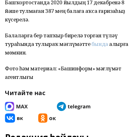
Башҡортостанда 2020 йылдың 17 декабренә 8
йәше тулмаған 387 мең балаға аҡса ғаризаһыҙ
күсерелә.
Балаларға бер тапҡыр бирелә торған түләү
тураһында тулыраҡ мәғлүмәтте
бында
алырға
мөмкин.
Фото һәм материал: «Башинформ» мәғлүмәт
агентлығы
Читайте нас