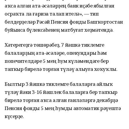
аҡса алған ата-әсәләрҙең банк иҫәбе ябылған
осраҡта ла ғариза талап ителә», — тип
белдерҙеләр Рәсәй Пенсия фонды Башҡортостан
буйынса бүлексәһенең матбуғат хеҙмәтендә.
Хәтерегеҙгә төшөрәбеҙ, 7 йәшкә тиклемге
балаларҙың ата-әсәләре, опекундары һәм
попечителдәре 5 мең һум күләмендәге бер
тапҡыр бирелә торған түләү алыуға хоҡуҡлы.
Былтыр 3 йәшкә тиклемге балаларға айлыҡ
түләү йәки 3-16 йәшлек балаларға бер тапҡыр
бирелә торған аҡса алған ғаиләләргә декабрҙә
Пенсия фонды 5 мең һумды автоматик рәүештә
күсерҙе.