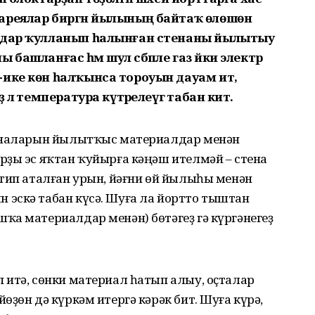
ареялар биргән йылының байтаҡ өлөшөн
алдар ҡулланып һалынған стенаны йылытыу
ны башланғас һәм шул сәбәпле газ йәки электр
ике көн һалҡынса тороуын дауам итә,
лә температура күтәрелеүгә табан китә.
теналарын йылытҡыс материалдар менән
рҙы эс яҡтан ҡуйырға кәңәш ителмәй – стена
 тип аталған урын, йәғни өй йылыһы менән
эскә табан күсә. Шуға ла йортто тыштан
ҡа материалдар менән) бөтәгеҙ гә күргәнегеҙ
 итә, сөнки материал һатып алыу, оҫталар
ҙөн дә күркәм итергә кәрәк бит. Шуға күрә,