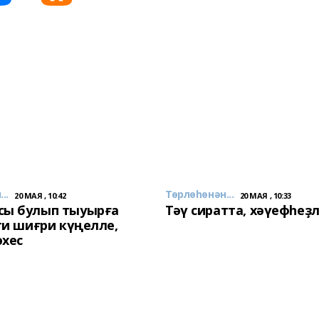
..
Төрлөһөнән...
20 МАЯ , 10:42
20 МАЯ , 10:33
сы булып тыуырға
Тәү сиратта, хәүефһеҙ
 ти шиғри күңелле,
әхес