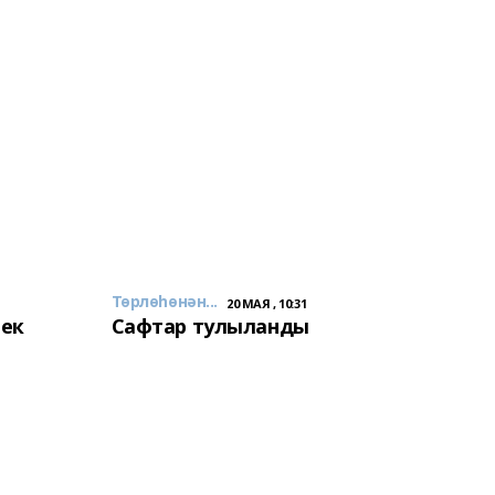
Төрлөһөнән...
20 МАЯ , 10:31
лек
Сафтар тулыланды