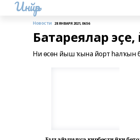
Инйәр
Новости
28 ЯНВАРЯ 2021, 06:56
Батареялар эҫе,
Ни өсөн йыш ҡына йорт һалҡын 
Был айырыуса кирбестән йәки бето