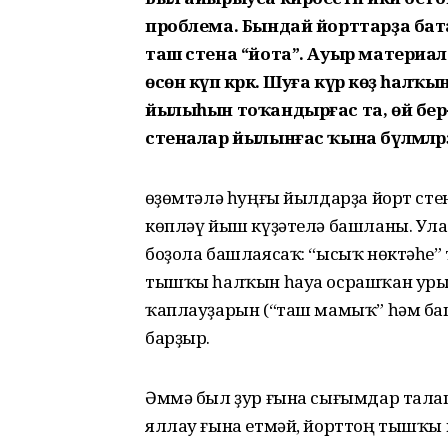
проблема. Бындай йорттарҙа бат
таш стена “йота”. Ауыр матери
өсөн күп кәрәк. Шуға күрә көҙ һалҡы
йылыһын тоҡандырғас та, өй бер-
стеналар йылынғас ҡына бүлмәләрҙә 
Һөҙөмтәлә һуңғы йылдарҙа йорт с
көпләү йыш күҙәтелә башланы. Ула
боҙола башлаясаҡ: “ысыҡ нөктәһе”
тышҡы һалҡын һауа осрашҡан урын 
ҡаплауҙарын (“таш мамыҡ” һәм баш
барҙыр.
Әммә был ҙур ғына сығымдар талап
яллау ғына етмәй, йорттоң тышҡы йө