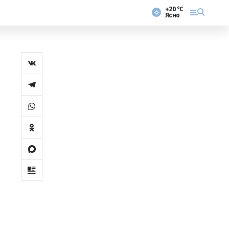
+20 °С
Ясно