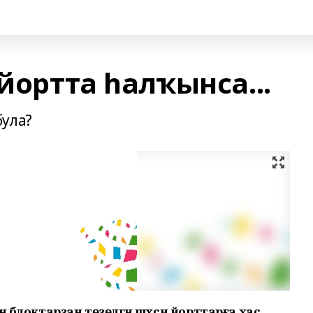
 йортта һалҡынса...
була?
н блоктарҙан төҙөлгән шәхси йорттарға хас