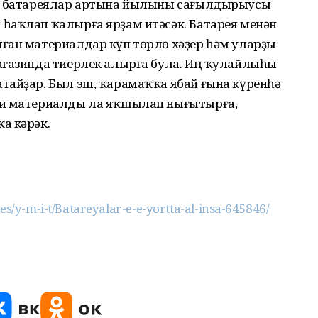
ы, батареялар артына йылыны сағылдырыусы
һаҡлап ҡалырға ярҙам итәсәк. Батарея менән
ған материалдар күп төрлө хәҙер һәм уларҙы
агазинда тиерлек алырға була. Иң ҡулайлыһы
тайҙар. Был эш, ҡарамаҡҡа ябай ғына күренһә
ки материалды ла яҡшылап нығытырға,
а кәрәк.
les/y-m-i-t/Batareyalar-e-e-yortta-al-insa-645846/