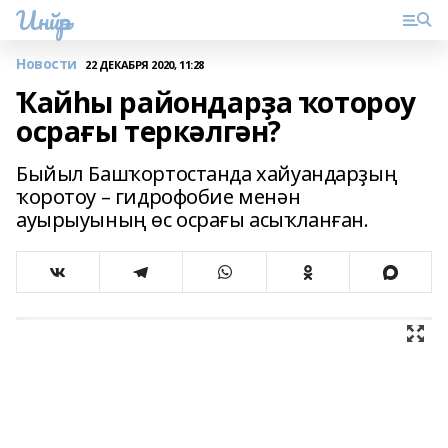
Инйәр
Новости
22 ДЕКАБРЯ 2020, 11:28
Ҡайһы райондарҙа ҡотороу
осрағы теркәлгән?
Быйыл Башҡортостанда хайуандарҙың
ҡоротоу – гидрофобие менән
ауырыуының өс осрағы асыҡланған.