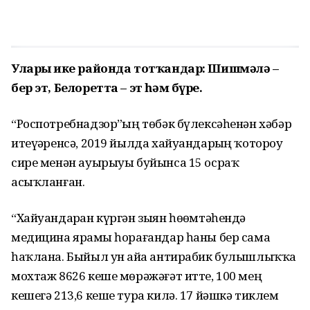
Уларҙы ике районда тотҡандар: Шишмәлә –
бер эт, Белоретта – эт һәм бүре.
“Роспотребнадзор”ҙың төбәк бүлексәһенән хәбәр
итеүҙәренсә, 2019 йылда хайуандарҙың ҡотороу
сире менән ауырыуы буйынса 15 осраҡ
асыҡланған.
“Хайуандарҙан күргән зыян һөҙөмтәһендә
медицина ярҙамы һорағандар һаны бер сама
һаҡлана. Быйыл ун айҙа антирабик булышлыҡҡа
мохтаж 8626 кеше мөрәжәғәт итте, 100 мең
кешегә 213,6 кеше тура килә. 17 йәшкә тиклем