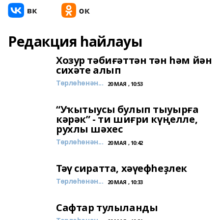
Редакция һайлауы
Хозур тәбиғәттән тән һәм йән
сихәте алып
Төрлөһөнән...
20 МАЯ , 10:53
“Уҡытыусы булып тыуырға
кәрәк” - ти шиғри күңелле,
рухлы шәхес
Төрлөһөнән...
20 МАЯ , 10:42
Тәү сиратта, хәүефһеҙлек
Төрлөһөнән...
20 МАЯ , 10:33
Сафтар тулыланды