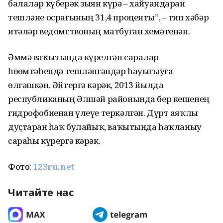
балалар күберәк зыян күрә – хайуандарҙан
тешләне осрағының 31,4 проценты”, – тип хәбәр
итәләр ведомствоның матбуған хеҙмәтенән.
Әммә ваҡытында күрелгән саралар
һөҙөмтәһендә тешләнгәндәр һауығыуға
өлгәшкән. Әйтергә кәрәк, 2013 йылда
республиканың Әлшәй районында бер кешенең
гидрофобиенан үлеүе теркәлгән. Дүрт аяҡлы
дуҫтарҙан һаҡ булайыҡ, ваҡытында һаҡланыу
сараһы күрергә кәрәк.
Фото:
123ru.net
Читайте нас