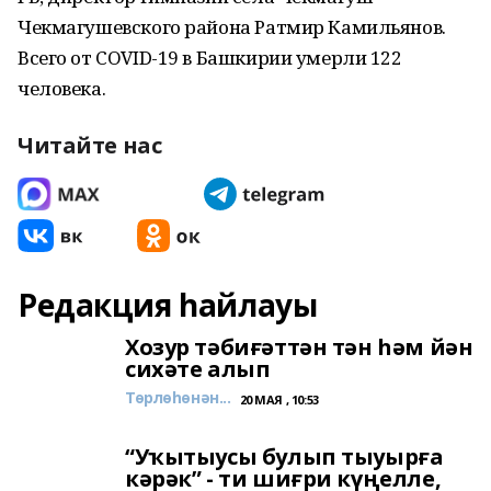
Чекмагушевского района Ратмир Камильянов.
Всего от COVID-19 в Башкирии умерли 122
человека.
Читайте нас
Редакция һайлауы
Хозур тәбиғәттән тән һәм йән
сихәте алып
Төрлөһөнән...
20 МАЯ , 10:53
“Уҡытыусы булып тыуырға
кәрәк” - ти шиғри күңелле,