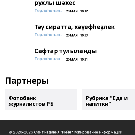
рухлы шәхес
Төрлөһөнән...
20 МАЯ , 10:42
Тәү сиратта, хәүефһеҙлек
Төрлөһөнән...
20 МАЯ , 10:33
Сафтар тулыланды
Төрлөһөнән...
20 МАЯ , 10:31
Партнеры
Фотобанк
Рубрика "Еда и
журналистов РБ
напитки"
© 2020-2026 Сайт издания "Инйәр" Копирование информации