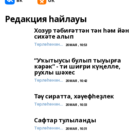
Редакция һайлауы
Хозур тәбиғәттән тән һәм йән
сихәте алып
Төрлөһөнән...
20 МАЯ , 10:53
“Уҡытыусы булып тыуырға
кәрәк” - ти шиғри күңелле,
рухлы шәхес
Төрлөһөнән...
20 МАЯ , 10:42
Тәү сиратта, хәүефһеҙлек
Төрлөһөнән...
20 МАЯ , 10:33
Сафтар тулыланды
Төрлөһөнән...
20 МАЯ , 10:31