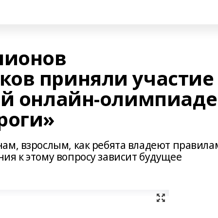
лионов
ов приняли участие
ой онлайн-олимпиаде
роги»
ам, взрослым, как ребята владеют правила
ия к этому вопросу зависит будущее