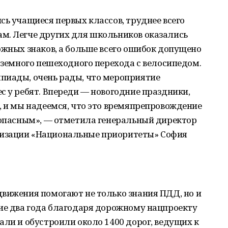
сь учащиеся первых классов, труднее всего
м. Легче других для школьников оказались
ожных знаков, а больше всего ошибок допущено
наземного пешеходного перехода с велосипедом.
пиады, очень рады, что мероприятие
с у ребят. Впереди ― новогодние праздники,
, и мы надеемся, что это времяпрепровождение
зопасным», ­— отметила генеральный директор
изации «Национальные приоритеты» София
движения помогают не только знания ПДД, но и
ние два года благодаря дорожному нацпроекту
али и обустроили около 1400 дорог, ведущих к