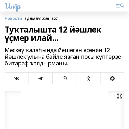
Инйәр
Новости
8 ДЕКАБРЯ 2020, 13:27
Туҡталышта 12 йәшлек
үҫмер илай...
Мәскәү ҡалаһында йәшәгән әсәнең 12
йәшлек улына бәйле яҙған посы күптәрҙе
битараф ҡалдырманы.