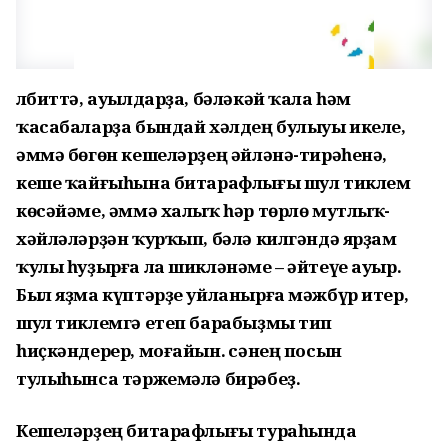
Әлбиттә, ауылдарҙа, бәләкәй ҡала һәм
ҡасабаларҙа бындай хәлдең булыуы икеле,
әммә бөгөн кешеләрҙең әйләнә-тирәһенә,
кеше ҡайғыһына битарафлығы шул тиклем
көсәйәме, әммә халыҡ һәр төрлө мутлыҡ-
хәйләләрҙән ҡурҡып, бәлә килгәндә ярҙам
ҡулы һуҙырға ла шикләнәме – әйтеүе ауыр.
Был яҙма күптәрҙе уйланырға мәжбүр итер,
шул тиклемгә етеп барабыҙмы тип
һиҫкәндерер, моғайын. Әсәнең посын
тулыһынса тәржемәлә бирәбеҙ.
Кешеләрҙең битарафлығы тураһында