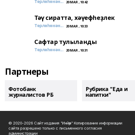
Төрлөһөнән...
20 МАЯ , 10:42
Тәү сиратта, хәүефһеҙлек
Төрлөһөнән...
20 МАЯ , 10:33
Сафтар тулыланды
Төрлөһөнән...
20 МАЯ , 10:31
Партнеры
Фотобанк
Рубрика "Еда и
журналистов РБ
напитки"
© 2020-2026 Сайт издания "Инйәр" Копирование информации
сайта разрешено только с письменного согласия
администрации