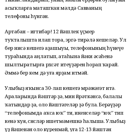
асыҡларға маташҡан мәлдә Савваның
телефоны һүнгән.
Артабан – иғтибар! 12 йәшлек үҫмер
туҡталышта илап тора, эргә-тирәлә кешеләр. Ул
бер нисә кешегә аҙашыуы, телефонының һүнеүе
тураһында аңлатып, атаһына йәки әсәһенә
шылтыратырға рөхсәт итеүҙәрен һорап ҡарай.
Әммә бер кем дә уға ярҙам итмәй.
Улыбыҙ яҡынса 30-лап кешегә мөрәжәғәт итә.
Араларында йәштәр ҙә, мин өйрәткәнсә, балалы
ҡатындар ҙа, оло йәштәгеләр ҙә була. Берәүҙәр
“телефонымда аҡса юҡ” ти, икенселәр “юҡ” тип
кенә ҡуя, өсөнсөләр ишетмәмешкә һалыша. Улыбыҙ
үҙ йәшенән оло күренмәй, уға 12-13 йәштән