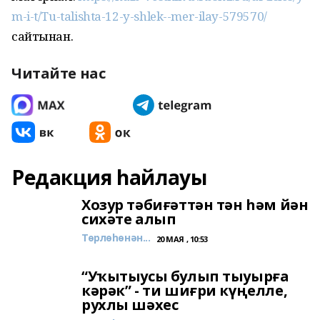
m-i-t/Tu-talishta-12-y-shlek--mer-ilay-579570/
сайтынан.
Читайте нас
Редакция һайлауы
Хозур тәбиғәттән тән һәм йән
сихәте алып
Төрлөһөнән...
20 МАЯ , 10:53
“Уҡытыусы булып тыуырға
кәрәк” - ти шиғри күңелле,
рухлы шәхес