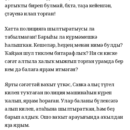
артыҡты биреп булмай, бөхтә, таҙа кейенгән,
өҫтәүенә илап торған!
Хатта полицияға шылтыратыусы ла
табылмаған! Барыһы ла күрмәмешкә
һалышҡан. Кешеләр, һеҙҙең менән нимә булды?
Ҡайҙан шул тиклем битарафлыҡ? Ни өсөн киске
сәғәт алтыла халыҡ мыжғып торған урамда бер
кем дә балаға ярҙам итмәгән?
Ярты сәғәттәй ваҡыт үткәс, Савка алыҫ түгел
килеп туҡтаған полиция машинаһын күреп
ҡалып, ярҙам һораған. Улар баланы бүлексәгә
алып килеп, атаһына шылтыратҡан, һәм беҙ
барып алдыҡ. Ошо ваҡыт арауығында аҡылдан
яҙа яҙҙым.