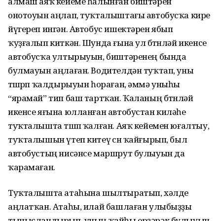
алмаш аяҡ кейеме һалынған биштәрен
онотоуын аңлап, туҡталыштағы автобусҡа кире
йүгереп ингән. Автобус ишектәрен ябып
ҡуҙғалып киткән. Шунда ғына ул бөтөнләй икенсе
автобусҡа ултырыуын, биштәренең бында
булмауын аңлаған. Водителдән туҡтап, уны
төшөрөп ҡалдырыуын һораған, әммә уныһы
“ярамай” тип баш тартҡан. Ҡаланың бөтөнләй
икенсе яғына юлланған автобустан киләһе
туҡталышта төшөп ҡалған. Аяҡ кейемен юғалтыу,
туҡталышын үтеп китеү өсөн ҡайғырып, был
автобустың нисәнсе маршрут булыуын да
ҡарамаған.
Туҡталышта атаһына шылтыратып, хәлде
аңлатҡан. Атаһы, илай башлаған улыбыҙҙы
тынысландырып, уның ҡайһы ерҙәрәк булыуын