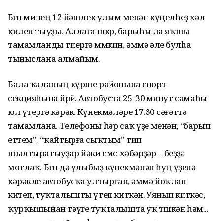
Бөгөн минең 12 йәшлек улым менән күңелһеҙ хәл
килеп тыуҙы. Аллаға шөкөр, барыһы ла яҡшы
тамамланды тиергә мөмкин, әммә әле булһа
тыныслана алмайым.
Бала ҡаланың күрше районына спорт
секцияһына йөрөй. Автобуста 25-30 минут самаһы
юл үтергә кәрәк. Күнекмәләре 17.30 сәғәттә
тамамлана. Телефоны һәр саҡ үҙе менән, “барып
еттем”, “ҡайтырға сыҡтым” тип
шылтыратыуҙар йәки смс-хәбәрҙәр – беҙҙә
мотлаҡ. Бөгөн дә улыбыҙ күнекмәнән һуң үҙенә
кәрәкле автобусҡа ултырған, әммә йоҡлап
китеп, туҡталышты үтеп киткән. Уянып киткәс,
ҡурҡышынан тәүге туҡталышта уҡ төшкән һәм...