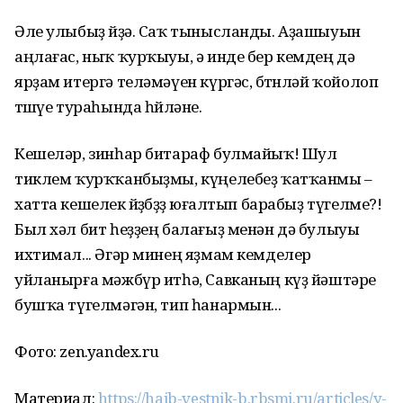
Әле улыбыҙ өйҙә. Саҡ тынысланды. Аҙашыуын
аңлағас, ныҡ ҡурҡыуы, ә инде бер кемдең дә
ярҙам итергә теләмәүен күргәс, бөтөнләй ҡойолоп
төшөүе тураһында һөйләне.
Кешеләр, зинһар битараф булмайыҡ! Шул
тиклем ҡурҡҡанбыҙмы, күңелебеҙ ҡатҡанмы –
хатта кешелек йөҙөбөҙҙө юғалтып барабыҙ түгелме?!
Был хәл бит һеҙҙең балағыҙ менән дә булыуы
ихтимал... Әгәр минең яҙмам кемделер
уйланырға мәжбүр итһә, Савканың күҙ йәштәре
бушҡа түгелмәгән, тип һанармын...
Фото: zen.yandex.ru
Материал:
https://haib-vestnik-b.rbsmi.ru/articles/y-