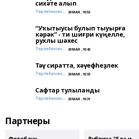
сихәте алып
Төрлөһөнән...
20 МАЯ , 10:53
“Уҡытыусы булып тыуырға
кәрәк” - ти шиғри күңелле,
рухлы шәхес
Төрлөһөнән...
20 МАЯ , 10:42
Тәү сиратта, хәүефһеҙлек
Төрлөһөнән...
20 МАЯ , 10:33
Сафтар тулыланды
Төрлөһөнән...
20 МАЯ , 10:31
Партнеры
Фотобанк
Рубрика "Еда и