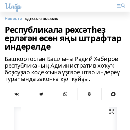
Инйәр
Новости
4 ДЕКАБРЯ 2020, 06:36
Республикала рөхсәтһеҙ
ерләгән өсөн яңы штрафтар
индерелде
Башҡортостан Башлығы Радий Хәбиров
республиканың Административ хоҡуҡ
боҙоуҙар кодексына үҙгәрештәр индереү
тураһында законға ҡул ҡуйҙы.