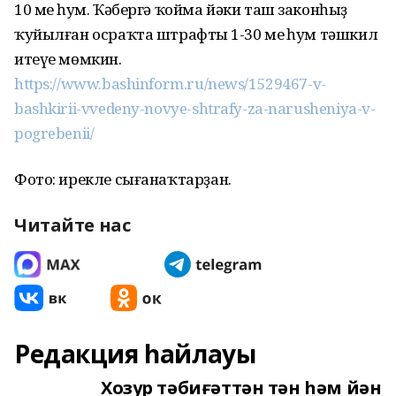
10 мең һум. Ҡәбергә ҡойма йәки таш законһыҙ
ҡуйылған осраҡта штрафтың 1-30 мең һум тәшкил
итеүе мөмкин.
https://www.bashinform.ru/news/1529467-v-
bashkirii-vvedeny-novye-shtrafy-za-narusheniya-v-
pogrebenii/
Фото: ирекле сығанаҡтарҙан.
Читайте нас
Редакция һайлауы
Хозур тәбиғәттән тән һәм йән