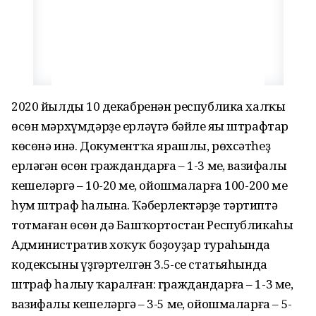
2020 йылдың 10 декабренән республика халҡы
өсөн мәрхүмдәрҙе ерләүгә бәйле яңы штрафтар
көсөнә инә. Документҡа ярашлы, рөхсәтһеҙ
ерләгән өсөн граждандарға – 1-3 мең, вазифалы
кешеләргә – 10-20 мең, ойошмаларға 100-200 мең
һум штраф һалына. Ҡәберлектәрҙе тәртиптә
тотмаған өсөн дә Башҡортостан Республикаһы
Административ хоҡуҡ боҙоуҙар тураһында
кодексының үҙгәртелгән 3.5-се статьяһында
штраф һалыу ҡаралған: граждандарға – 1-3 мең,
вазифалы кешеләргә – 3-5 мең, ойошмаларға – 5-