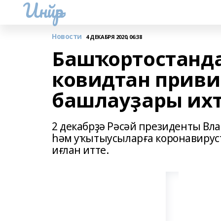
Инйәр
Новости
4 ДЕКАБРЯ 2020, 06:38
Башҡортостанда
ковидтан приви
башлауҙары их
2 декабрҙә Рәсәй президенты Вл
һәм уҡытыусыларға коронавирус
иғлан итте.