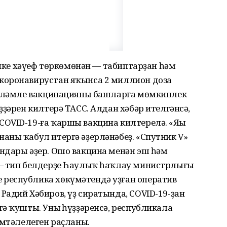
 ике хәүеф төркөмөнән — табиптарҙан һәм
коронавирустан яҡынса 2 миллион доза
күләмле вакцинацияны башларға мөмкинлек
ҙҙәрен килтерә ТАСС. Алдан хәбәр ителгәнсә,
OVID-19-ға ҡаршы вакцина килтерелә. «Яңы
аны ҡабул итергә әҙерләнәбеҙ. «Спутник V»
ндары әҙер. Ошо вакцина менән эш һәм
 — тип белдерҙе Һаулыҡ һаҡлау министрлығы
республика хөкүмәтендә уҙған оператив
адий Хәбиров, үҙ сиратында, COVID-19-ҙан
ә ҡушты. Уның һүҙҙәренсә, республикала
өмтәлелеген раҫланы.