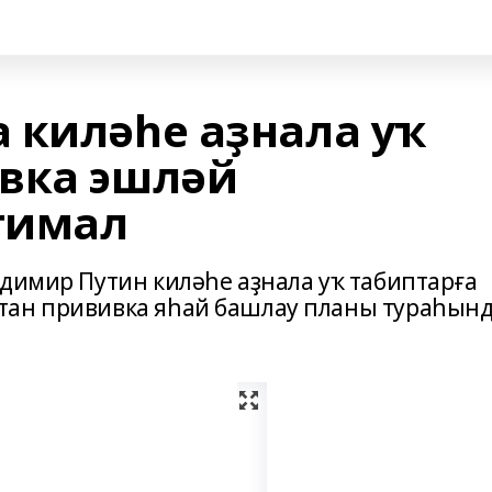
 киләһе аҙнала уҡ
вка эшләй
тимал
адимир Путин киләһе аҙнала уҡ табиптарға
тан прививка яһай башлау планы тураһын