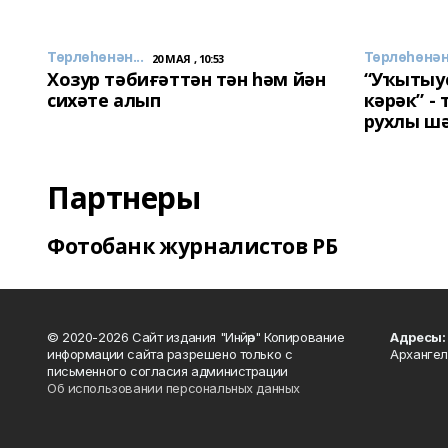
Төрлөһөнән...
Төрлөһөнән.
20 МАЯ , 10:53
Хозур тәбиғәттән тән һәм йән
“Уҡытыу
сихәте алып
кәрәк” -
рухлы ш
Партнеры
Фотобанк журналистов РБ
© 2020-2026 Сайт издания "Инйәр" Копирование
Адресы:
информации сайта разрешено только с
Архангел
письменного согласия администрации
Об использовании персональных данных