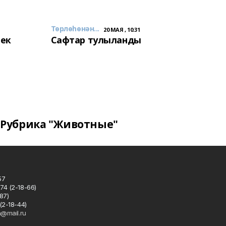
Төрлөһөнән...
20 МАЯ , 10:31
лек
Сафтар тулыланды
Рубрика "Животные"
57
74 (2-18-66)
87)
(2-18-44)
h@mail.ru