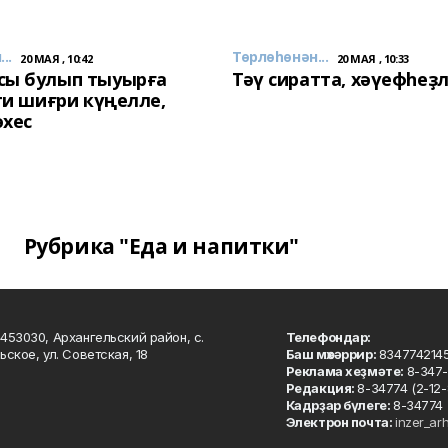
..
Төрлөһөнән...
20 МАЯ , 10:42
20 МАЯ , 10:33
сы булып тыуырға
Тәү сиратта, хәүефһеҙ
 ти шиғри күңелле,
әхес
Рубрика "Еда и напитки"
453030, Архангельский район, с.
Телефондар:
ьское, ул. Советская, 18
Баш мөхәррир:
834774214
Реклама хеҙмәте:
8-347-
Редакция:
8-34774 (2-12-
Кадрҙар бүлеге:
8-34774 
Электрон почта:
inzer_ar