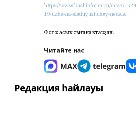
https://www.bashinform.ru/news/15293
19-uzhe-na-sleduyushchey-nedele/
Фото: асыҡ сығанаҡтарҙан.
Читайте нас
Редакция һайлауы