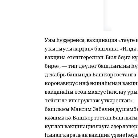
Уның һүҙҙәренсә, вакцинация «тәүге
уҡытыусыларҙан» башлана. «Илдә 
вакцина етештерелгән. Был беҙгә 
бирә», — тип дәүләт башлығының һү
декабрь башында Башҡортостанға C
коронавирус инфекцияһынан вакцин
вакцинаһы өсөн махсус һаҡлау уры
тейешле инструктаж үткәрелгән»,
башлығы Максим Забелин дүшәмбе 
кәңәшмәлә. Башҡортостан Башлығы Р
күпләп вакцинациялауға әҙерләнерг
һынап ҡаралған вакцина үҙенең һөҙ