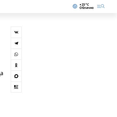
+23 °С
Облачно
да