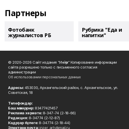
Партнеры
Фотобанк
Рубрика "Еда и
журналистов РБ
напитки"
© 2020-2026 Сайт издания "Инйәр" Копирование информации
сайта разрешено только с письменного согласия
администрации
Об использовании персональных данных
Адресы:
453030, Архангельский район, с. Архангельское, ул.
Советская, 18
Телефондар:
Баш мөхәррир:
83477421457
Реклама хеҙмәте:
8-347-74 (2-18-66)
Редакция:
8-34774 (2-12-87)
Кадрҙар бүлеге:
8-34774 (2-18-44)
Электрон почта:
inzer_arh@mail.ru