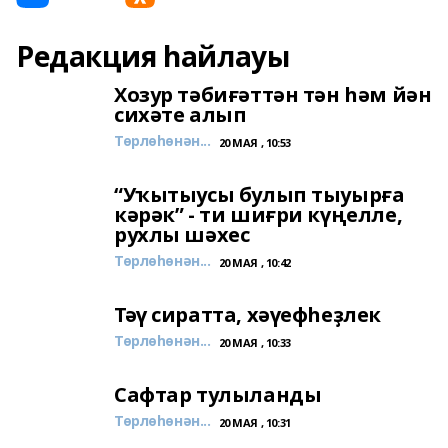
Редакция һайлауы
Хозур тәбиғәттән тән һәм йән
сихәте алып
Төрлөһөнән...
20 МАЯ , 10:53
“Уҡытыусы булып тыуырға
кәрәк” - ти шиғри күңелле,
рухлы шәхес
Төрлөһөнән...
20 МАЯ , 10:42
Тәү сиратта, хәүефһеҙлек
Төрлөһөнән...
20 МАЯ , 10:33
Сафтар тулыланды
Төрлөһөнән...
20 МАЯ , 10:31