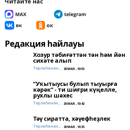
Читайте нас
Редакция һайлауы
Хозур тәбиғәттән тән һәм йән
сихәте алып
Төрлөһөнән...
20 МАЯ , 10:53
“Уҡытыусы булып тыуырға
кәрәк” - ти шиғри күңелле,
рухлы шәхес
Төрлөһөнән...
20 МАЯ , 10:42
Тәү сиратта, хәүефһеҙлек
Төрлөһөнән...
20 МАЯ , 10:33