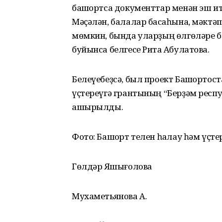
башҡортса документтар менән эш ит
Мәҫәлән, балалар баҡсаһына, мәктә
мөмкин, бында уларҙың өлгөләре б
буйынса белгесе Рита Аҡбулатова.
Белеүебеҙсә, был проект Башҡорт
үҫтереүгә грантының “Берҙәм респ
ашырылды.
Фото: Башҡорт телен һаҡлау һәм үҫт
Гөлдәр Яҡшығолова
Мухаметьянова А.