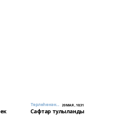
Төрлөһөнән...
20 МАЯ , 10:31
лек
Сафтар тулыланды