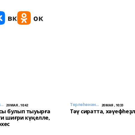
..
Төрлөһөнән...
20 МАЯ , 10:42
20 МАЯ , 10:33
сы булып тыуырға
Тәү сиратта, хәүефһеҙ
 ти шиғри күңелле,
әхес