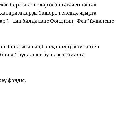
кән барлыҡ кешеләр өсөн тәғәйенләнгән.
пкә ғаризаларҙы башҡорт телендә яҙырға
ар”, - тип билдәләне Фондтың “Фән” йүнәлеше
остан Башлығының Граждандар йәмғиәтен
ублика” йүнәлеше буйынса ғәмәлгә
ереү фонды.