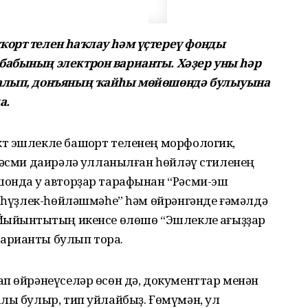
ҡорт телен һаҡлау һәм үҫтереү фонды
бабының электрон варианты. Хәҙер уны һәр
 алып, донъяның ҡайһы мөйөшөндә булыуына
а.
т эшлекле башҡорт теленең морфологик,
рәсми даирәлә ҡулланылған һөйләү стиленең
онда уҡ авторҙар тарафынан “Рәсми-эш
а һүҙлек-һөйләшмәһе” һәм өйрәнгәнде ғәмәлдә
Йыйынтыҡтың икенсе өлөшө “Эшлекле ҡағыҙҙар
арианты булып тора.
п өйрәнеүселәр өсөн дә, документтар менән
лы булыр, тип уйлайбыҙ. Ғөмүмән, ул