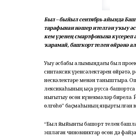
Был – быйыл сентябрь айында Баш
тарафынан нәшер ителгән уҡыу әс
кем үҙенең смартфонына күсереп
ҡарамай, башҡорт телен өйрәнә ал
Уҡыу әсбабы алымындағы был проек
синтаксик үҙенсәлектәрен өйрәтә, 
нескәлектәре менән таныштыра. Ош
лексикаһының ҡыҫҡа русса-башҡортс
нығытыу өсөн күнекмәләр бирелә. 
өлгөһө” баҫмаһының яңыртылған в
“Был йыйынтыҡ башҡорт телен башла
эшләгән чиновниктар өсөн дә файҙа