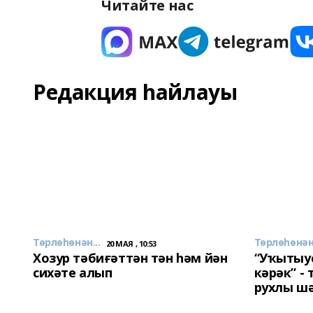
Читайте нас
Редакция һайлауы
Төрлөһөнән...
Төрлөһөнән.
20 МАЯ , 10:53
Хозур тәбиғәттән тән һәм йән
“Уҡытыу
сихәте алып
кәрәк” -
рухлы ш