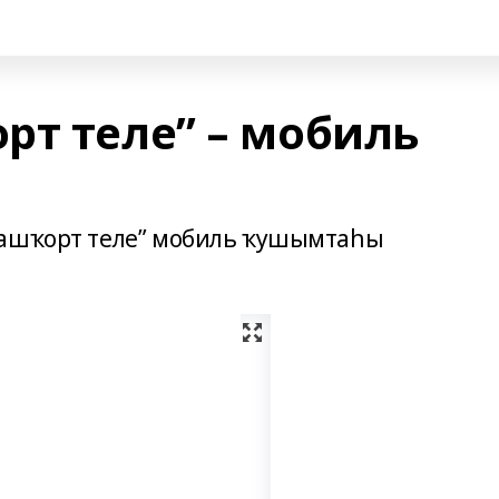
рт теле” – мобиль
башҡорт теле” мобиль ҡушымтаһы