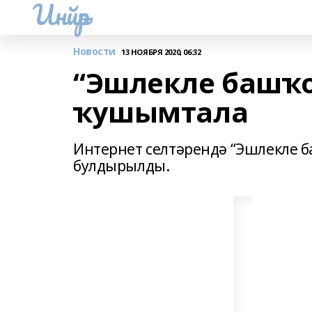
Инйәр
Новости
13 НОЯБРЯ 2020, 06:32
“Эшлекле башҡо
ҡушымтала
Интернет селтәрендә “Эшлекле 
булдырылды.