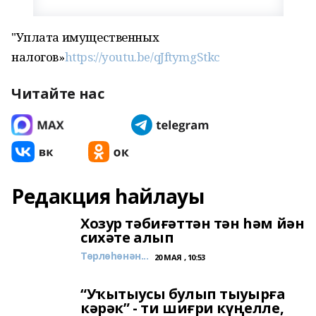
"Уплата имущественных
налогов»
https://youtu.be/qJftymgStkc
Читайте нас
Редакция һайлауы
Хозур тәбиғәттән тән һәм йән
сихәте алып
Төрлөһөнән...
20 МАЯ , 10:53
“Уҡытыусы булып тыуырға
кәрәк” - ти шиғри күңелле,