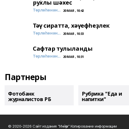
рухлы шәхес
Төрлөһөнән...
20 МАЯ , 10:42
Тәү сиратта, хәүефһеҙлек
Төрлөһөнән...
20 МАЯ , 10:33
Сафтар тулыланды
Төрлөһөнән...
20 МАЯ , 10:31
Партнеры
Фотобанк
Рубрика "Еда и
журналистов РБ
напитки"
© 2020-2026 Сайт издания "Инйәр" Копирование информации