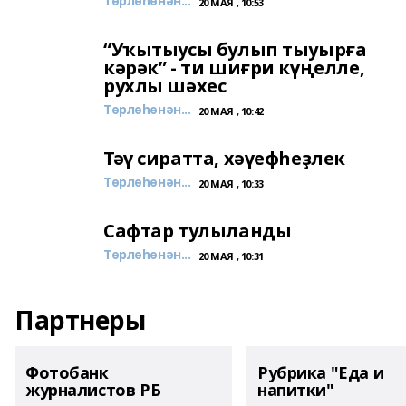
Төрлөһөнән...
20 МАЯ , 10:53
“Уҡытыусы булып тыуырға
кәрәк” - ти шиғри күңелле,
рухлы шәхес
Төрлөһөнән...
20 МАЯ , 10:42
Тәү сиратта, хәүефһеҙлек
Төрлөһөнән...
20 МАЯ , 10:33
Сафтар тулыланды
Төрлөһөнән...
20 МАЯ , 10:31
Партнеры
Фотобанк
Рубрика "Еда и
журналистов РБ
напитки"