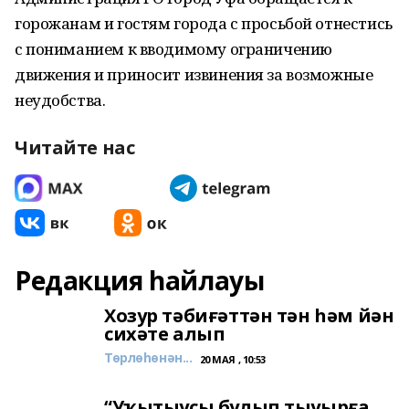
горожанам и гостям города с просьбой отнестись
с пониманием к вводимому ограничению
движения и приносит извинения за возможные
неудобства.
Читайте нас
Редакция һайлауы
Хозур тәбиғәттән тән һәм йән
сихәте алып
Төрлөһөнән...
20 МАЯ , 10:53
“Уҡытыусы булып тыуырға