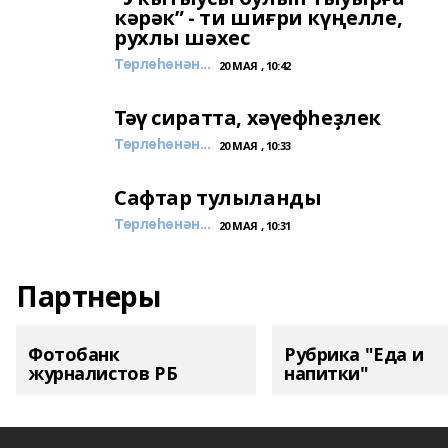
кәрәк” - ти шиғри күңелле,
рухлы шәхес
Төрлөһөнән...
20 МАЯ , 10:42
Тәү сиратта, хәүефһеҙлек
Төрлөһөнән...
20 МАЯ , 10:33
Сафтар тулыланды
Төрлөһөнән...
20 МАЯ , 10:31
Партнеры
Фотобанк
Рубрика "Еда и
журналистов РБ
напитки"